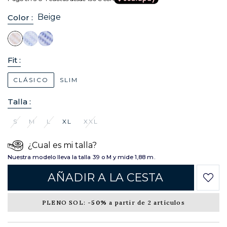
Beige
Color :
Fit :
CLÁSICO
SLIM
Talla :
S
M
L
XL
XXL
¿Cual es mi talla?
Nuestra modelo lleva la talla 39 o M y mide 1,88 m.
AÑADIR A LA CESTA
PLENO SOL:
-50%
a partir de 2 artículos