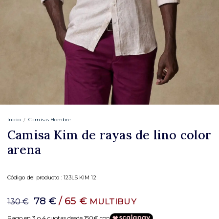
Inicio
Camisas Hombre
Camisa Kim de rayas de lino color
arena
Código del producto :
123LS KIM 12
78 €
/ 65 €
MULTIBUY
130 €
Pago en 3 o 4 cuotas desde 150€ con