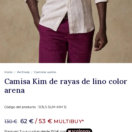
Inicio
Archivos
Camicie uomo
Camisa Kim de rayas de lino color
arena
Código del producto :
123LS SLIM KIM 12
62 €
/ 53 €
MULTIBUY*
130 €
Pago en 3 o 4 cuotas desde 150€ con