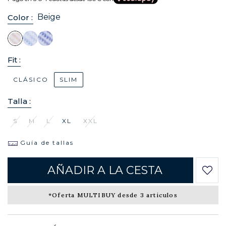
Beige
Color :
Fit :
CLÁSICO
SLIM
Talla :
S
M
L
XL
XXL
Guía de tallas
AÑADIR A LA CESTA
*Oferta MULTIBUY desde 3 articulos