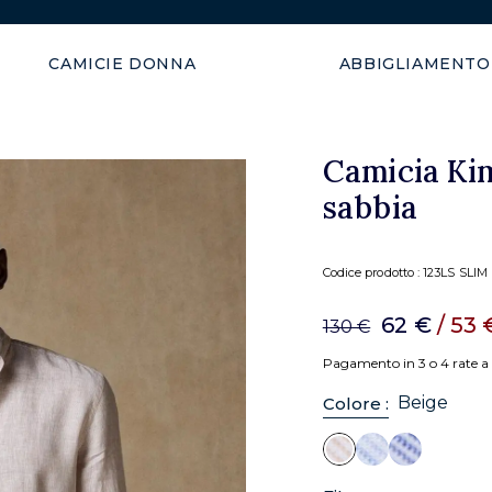
Spedizione gratuita nell'Uni
CAMICIE DONNA
ABBIGLIAMENTO
Camicia Kim
sabbia
Codice prodotto :
123LS SLIM 
62 €
/ 53
130 €
Pagamento in 3 o 4 rate a 
Beige
Colore :