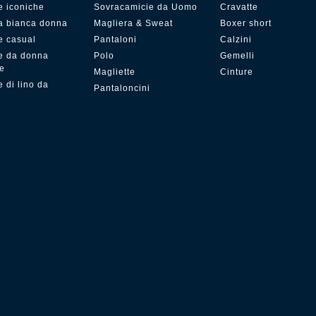
e iconiche
Sovracamicie da Uomo
Cravatte
a bianca donna
Magliera & Sweat
Boxer short
e casual
Pantaloni
Calzini
e da donna
Polo
Gemelli
ze
Magliette
Cinture
 di lino da
Pantaloncini