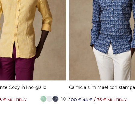
M
L
XL
XXL
37
38
39
40
te Cody in lino giallo
+10
3 €
100 €
44 €
/
35 €
MULTIBUY
MULTIBUY