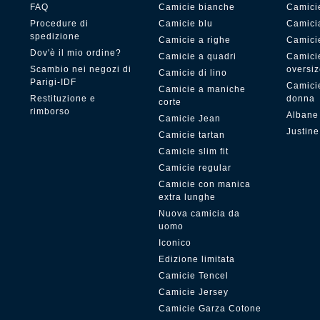
FAQ
Camicie bianche
Camici
Procedure di
Camicie blu
Camici
spedizione
Camicie a righe
Camici
Dov'è il mio ordine?
Camicie a quadri
Camici
Scambio nei negozi di
oversi
Camicie di lino
Parigi-IDF
Camicie
Camicie a maniche
Restituzione e
donna
corte
rimborso
Albane
Camicie Jean
Justine
Camicie tartan
Camicie slim fit
Camicie regular
Camicie con manica
extra lunghe
Nuova camicia da
uomo
Iconico
Edizione limitata
Camicie Tencel
Camicie Jersey
Camicie Garza Cotone