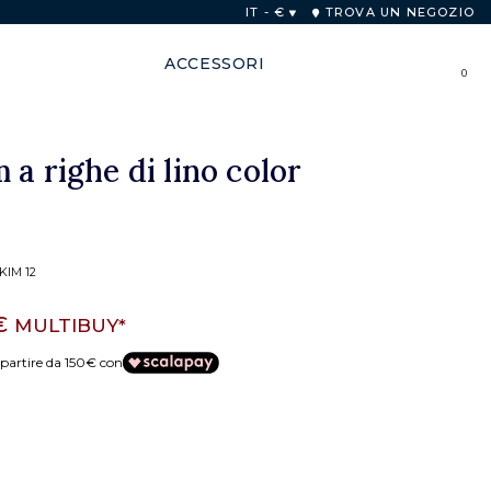
one Europea per acquisti superiori a 250€.
IT - €
TROVA UN NEGOZIO
ACCESSORI
0
 a righe di lino color
KIM 12
 €
MULTIBUY*
partire da 150€ con