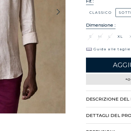
Fit :
CLASSICO
SOTT
Dimensione :
S
M
L
XL
Guida alle taglie
AGGI
*O
DESCRIZIONE DE
Leggera e minimalista, ques
regalerà un'insospettabile 
DETTAGLI DEL P
contemporaneo colletto Mao
giornate estive...
100% Lin