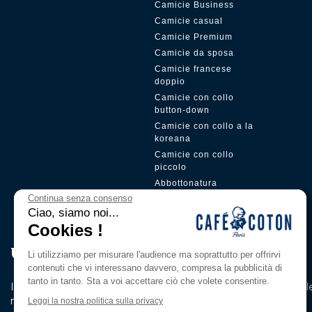
Camicie Business
Camicie casual
Camicie Premium
Camicie da sposa
Camicie francese
doppio
Camicie con collo
button-down
Camicie con collo a la
koreana
Camicie con collo
piccolo
Abbottonatura
nascosta
Continua senza consenso
Ciao, siamo noi...
Cookies !
Unisciti al nostro Pri̇vi̇lege Club
Li utilizziamo per misurare l'audience ma soprattutto per offrirvi
contenuti che vi interessano davvero, compresa la pubblicità di
tanto in tanto. Sta a voi accettare ciò che volete consentire.
Iscriviti alla nostra newsletter per essere il primo a conoscere 
novità e le nostre offerte esclusive.
Leggi la nostra politica sulla privacy