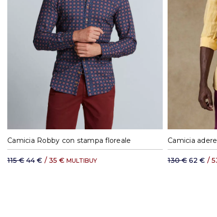
S
M
L
XL
XXL
S
Camicia Robby con stampa floreale
Camicia aderen
115 €
44 €
/
35 €
130 €
62 €
/
5
MULTIBUY