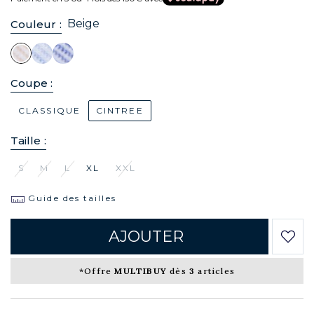
Beige
Couleur :
Coupe :
CLASSIQUE
CINTREE
Taille :
S
M
L
XL
XXL
Guide des tailles
AJOUTER
*Offre
MULTIBUY
dès
3
articles