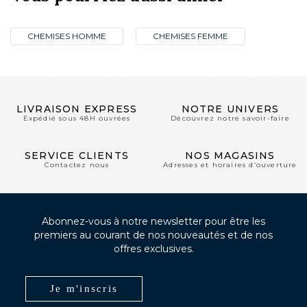
CHEMISES HOMME
CHEMISES FEMME
CLUB PRIVILÈGE
NOS BOUTIQUES
LIVRAISON EXPRESS
NOTRE UNIVERS
Expédié sous 48H ouvrées
Découvrez notre savoir-faire
SERVICE CLIENTS
NOS MAGASINS
Contactez nous
Adresses et horaires d’ouverture
Abonnez-vous à notre newsletter pour être les
premiers au courant de nos nouveautés et de nos
offres exclusives.
Je m'inscris