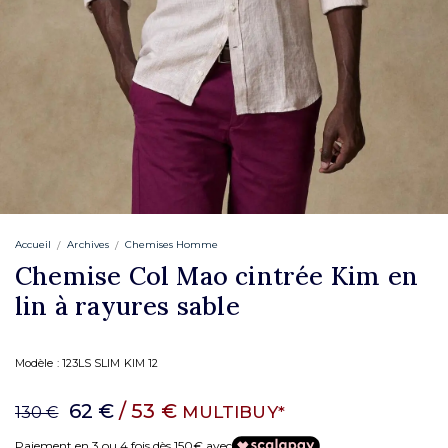
Accueil
Archives
Chemises Homme
Chemise Col Mao cintrée Kim en
lin à rayures sable
Modèle :
123LS SLIM KIM 12
62 €
/ 53 €
MULTIBUY*
130 €
Paiement en 3 ou 4 fois dès 150€ avec