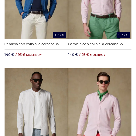
1+1=3
1+1=3
Camicia con collo alla coreana Willow a righe indaco
Camicia con collo alla coreana Wayne in lino rosa
140 €
/ 93 €
140 €
/ 93 €
MULTIBUY
MULTIBUY