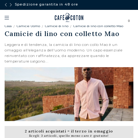
Spedizione garantita in 48 ore
0
Casa
Camicie Uomo
Camicie di lino
Camicie di lino con colletto Mao
Camicie di lino con colletto Mao
Leggera e di tendenza, la camicia di lino con collo Mao è un
omaggio all'eleganza dell'uomo moderno. Un capo essenziale
reinventato con raffinatezza, da apprezzare quando le
temperature salgono...
2 articoli acquistati = il terzo in omaggio
Scegli 3 articoli, quello meno caro è gratuito!