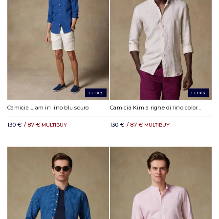
1+1=3
1+1=3
Camicia Liam in lino blu scuro
Camicia Kim a righe di lino color sabbia
130 €
/ 87 €
130 €
/ 87 €
MULTIBUY
MULTIBUY