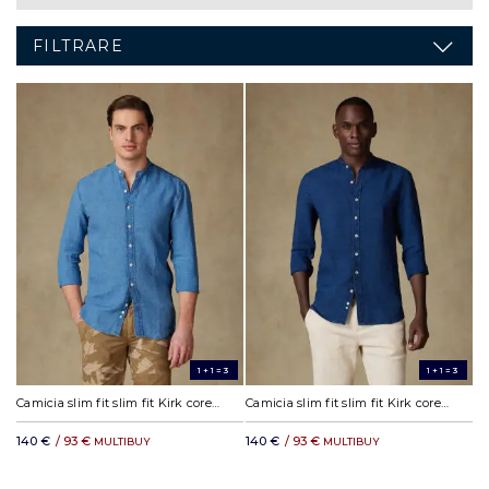
FILTRARE
1+1=3
1+1=3
Camicia slim fit slim fit Kirk coreana colletto in lino cielo
Camicia slim fit slim fit Kirk coreana colletto in lino indaco
140 €
/ 93 €
140 €
/ 93 €
MULTIBUY
MULTIBUY