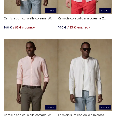
1+1=3
1+1=3
Camicia con collo alla coreana Wayne in lino sabbia
Camicia con collo alla coreana Zack in lino rosa
140 €
/ 93 €
140 €
/ 93 €
MULTIBUY
MULTIBUY
1+1=3
1+1=3
Camicia con collo alla coreana Wayne in lino arancione
Camicia slim con collo alla coreana Wayne in lino sabbia