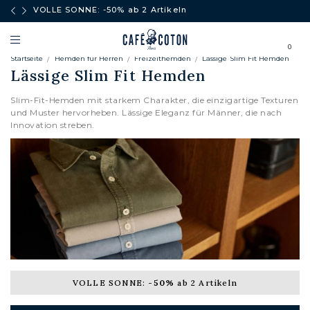
äufe
VOLLE SONNE: -50% ab 2 Artikeln
0
Startseite
Hemden fur Herren
Freizeithemden
Lässige Slim Fit Hemden
Lässige Slim Fit Hemden
Slim-Fit-Hemden mit starkem Charakter, die einzigartige Texturen
und Muster hervorheben. Lässige Eleganz für Männer, die nach
Innovation streben.
VOLLE SONNE:
-50%
ab 2 Artikeln