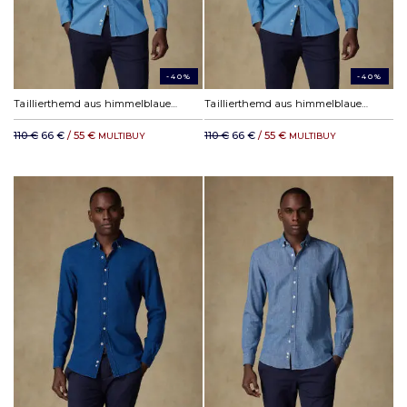
-40%
-40%
Taillierthemd aus himmelblauem Denim - Große Ärmellänge
Taillierthemd aus himmelblauem Denim
110 €
66 €
/ 55 €
110 €
66 €
/ 55 €
MULTIBUY
MULTIBUY