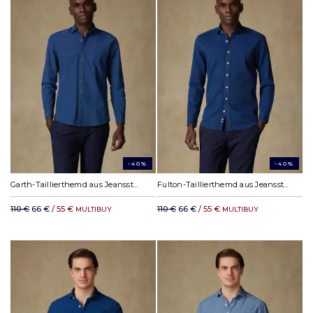
-40%
-40%
Garth-Taillierthemd aus Jeansstoff
Fulton-Taillierthemd aus Jeansstoff
110 €
66 €
/ 55 €
110 €
66 €
/ 55 €
MULTIBUY
MULTIBUY