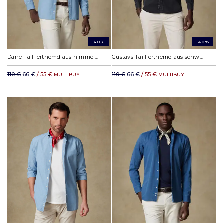
-40%
-40%
Dane Taillierthemd aus himmelblauem Denim
Gustavs Taillierthemd aus schwarzem Jeansstoff - Button down kragen
110 €
66 €
/ 55 €
110 €
66 €
/ 55 €
MULTIBUY
MULTIBUY