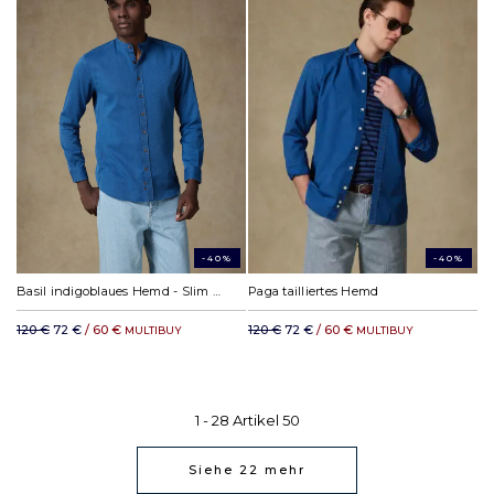
-40%
-40%
Basil indigoblaues Hemd - Slim Fit - Mao kragen
Paga tailliertes Hemd
120 €
72 €
/ 60 €
120 €
72 €
/ 60 €
MULTIBUY
MULTIBUY
1 -
28
Artikel
50
Siehe
22
mehr