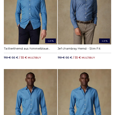
-40%
-40%
Taillierthemd aus himmelblauem Denim - Button down kragen
Jef chambray Hemd - Slim Fit
110 €
66 €
/ 55 €
110 €
66 €
/ 55 €
MULTIBUY
MULTIBUY