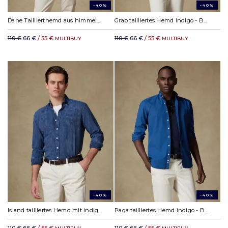
-40%
-40%
Dane Taillierthemd aus himmelblauem Denim - Button down kragen
Grab tailliertes Hemd indigo - Button down Kragen
110 €
66 €
/ 55 €
110 €
66 €
/ 55 €
MULTIBUY
MULTIBUY
-40%
-40%
Island tailliertes Hemd mit indigo Streifen - Button down Kragen
Paga tailliertes Hemd indigo - Button down Kragen