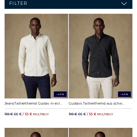
FILTER
-40%
-40%
JeansTaillierthemd Gustav in ecru
Gustavs Taillierthemd aus schwarzem Jeansstoff
110 €
66 €
/ 55 €
110 €
66 €
/ 55 €
MULTIBUY
MULTIBUY