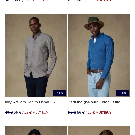
110 €
66 €
/ 55 €
110 €
66 €
/ 55 €
MULTIBUY
MULTIBUY
-40%
-40%
Joey Grauem Denim Hemd - Slim Fit - Button down Kragen
Basil indigoblaues Hemd - Slim Fit
110 €
66 €
/ 55 €
110 €
66 €
/ 55 €
MULTIBUY
MULTIBUY