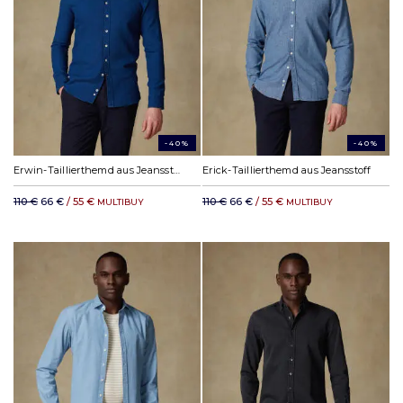
-40%
-40%
Erwin-Taillierthemd aus Jeansstoff
Erick-Taillierthemd aus Jeansstoff
110 €
66 €
/ 55 €
110 €
66 €
/ 55 €
MULTIBUY
MULTIBUY