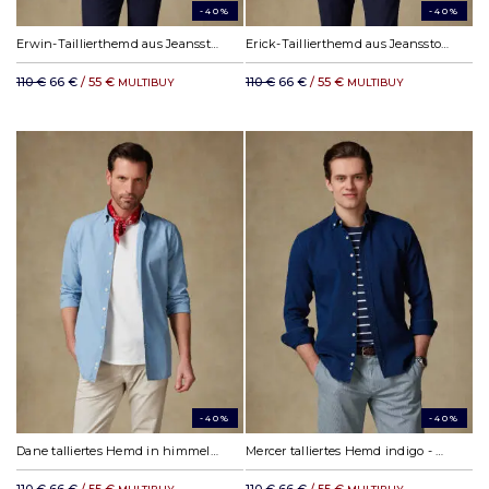
-40%
-40%
Erwin-Taillierthemd aus Jeansstoff - Button down kragen
Erick-Taillierthemd aus Jeansstoff - Button down kragen
110 €
66 €
/ 55 €
110 €
66 €
/ 55 €
MULTIBUY
MULTIBUY
-40%
-40%
Dane talliertes Hemd in himmelblau Denim - Button down Kragen
Mercer talliertes Hemd indigo - Button-Down-Kragen