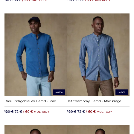
110 €
66 €
/ 55 €
110 €
66 €
/ 55 €
MULTIBUY
MULTIBUY
-40%
-40%
Basil indigoblaues Hemd - Mao kragen
Jef chambray Hemd - Mao kragen
120 €
72 €
/ 60 €
120 €
72 €
/ 60 €
MULTIBUY
MULTIBUY