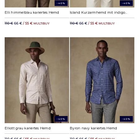
-40%
-40%
Elli himmelblau kariertes Hemd
Island Kurzarmhemd mit indigo Streifen - Button down Kragen
110 €
66 €
/ 55 €
110 €
66 €
/ 55 €
MULTIBUY
MULTIBUY
-40%
-40%
Elliott grau kariertes Hemd
Byron navy kariertes Hemd