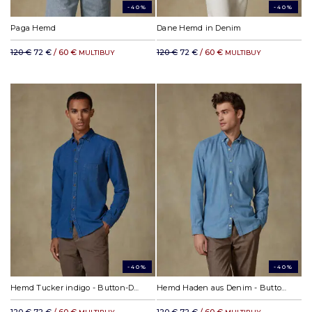
-40%
-40%
Paga Hemd
Dane Hemd in Denim
120 €
72 €
/ 60 €
120 €
72 €
/ 60 €
MULTIBUY
MULTIBUY
-40%
-40%
Hemd Tucker indigo - Button-Down-Kragen
Hemd Haden aus Denim - Button-Down-Kragen