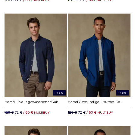
120 €
72 €
/ 60 €
120 €
72 €
/ 60 €
MULTIBUY
MULTIBUY
-40%
-40%
Hemd Lio aus gewaschener Gabardine Marine
Hemd Cross indigo - Button-Down-Kragen
120 €
72 €
/ 60 €
120 €
72 €
/ 60 €
MULTIBUY
MULTIBUY