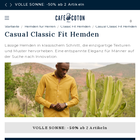
äufe
VOLLE SONNE: -50% ab 2 Artikeln
0
Startseite
Hemden fur Herren
Classic Fit Hemden
Casual Classic Fit Hemden
Casual Classic Fit Hemden
Lässige Hemden in klassischem Schnitt, die einzigartige Texturen
und Muster hervorheben. Eine entspannte Eleganz für Männer auf
der Suche nach Innovation.
VOLLE SONNE:
-50%
ab 2 Artikeln