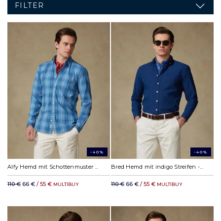
FILTER
-40%
-40%
Alfy Hemd mit Schottenmuster - Button down Kragen
Bred Hemd mit indigo Streifen - Button down Kragen
110 €
66 €
/ 55 €
110 €
66 €
/ 55 €
MULTIBUY
MULTIBUY