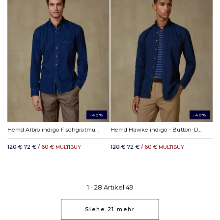
-40%
-40%
Hemd Albro indigo Fischgrätmuster - Button-Down-Kragen
Hemd Hawke indigo - Button-Down-Kragen
120 €
72 €
/ 60 €
120 €
72 €
/ 60 €
MULTIBUY
MULTIBUY
1 -
28
Artikel
49
Siehe
21
mehr