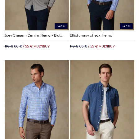
-40%
-40%
Joey Grauem Denim Hemd - Button down Kragen
Elliott navy check Hemd
110 €
66 €
/ 55 €
110 €
66 €
/ 55 €
MULTIBUY
MULTIBUY