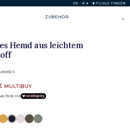
b von 48 Stunden
DE - €
FILIALE FINDEN
ZUBEHÖR
0
es Hemd aus leichtem
off
SUMMER 5
 €
MULTIBUY
 ab 150€ mit