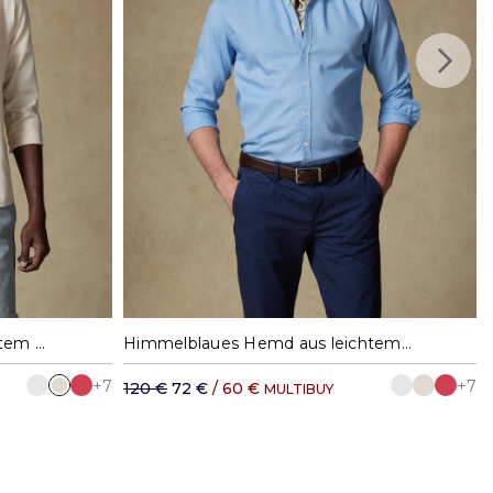
35,11 €
XL
M
L
XL
XXL
Sandfarbenes Hemd aus leichtem Baumwollstoff
Himmelblaues Hemd aus leichtem Baumwollstoff
+7
+7
120 €
72 €
/ 60 €
MULTIBUY