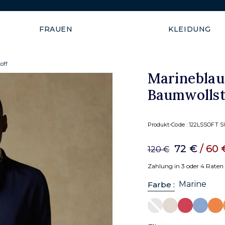
Versand garantiert innerhal
FRAUEN
KLEIDUNG
off
Marineblau
Baumwollst
Produkt-Code :
122LSSOFT 
72 €
/ 60
120 €
Zahlung in 3 oder 4 Raten
Marine
Farbe :