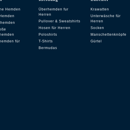
che Hemden
Überhemden fur
Krawatten
Herren
 Hemden
Unterwäsche für
Pullover & Sweatshirts
Herren
ithemden
Hosen für Herren
Socken
oße
hemden
Poloshirts
Manschettenknöpfe
hemden für
T-Shirts
Gürtel
Bermudas