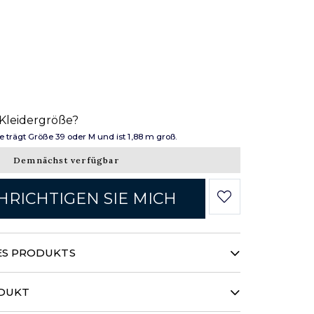
 Kleidergröße?
trägt Größe 39 oder M und ist 1,88 m groß.
Demnächst verfügbar
RICHTIGEN SIE MICH
ES PRODUKTS
keit... Aus einem unvergleichlich
en Baumwoll-Micro-Piqué-Gewebe
ODUKT
es marinefarbene „Light & Soft“-Hemd