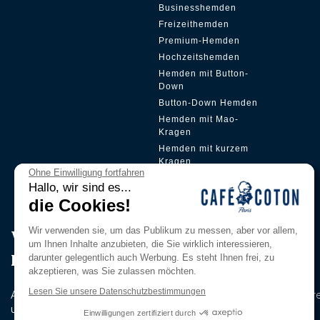
Businesshemden
Freizeithemden
Premium-Hemden
Hochzeitshemden
Hemden mit Button-
Down
Button-Down Hemden
Hemden mit Mao-
Kragen
Hemden mit kurzem
Kragen
Ohne Einwilligung fortfahren
Versteckte Plakette
Hallo, wir sind es...
die Cookies!
Wir verwenden sie, um das Publikum zu messen, aber vor allem,
Werden Sie Mitglied in unserem
um Ihnen Inhalte anzubieten, die Sie wirklich interessieren,
Pri̇vi̇lege Club
darunter gelegentlich auch Werbung. Es steht Ihnen frei, zu
akzeptieren, was Sie zulassen möchten.
Lesen Sie unsere Datenschutzbestimmungen
Abonnieren Sie unseren Newsletter, um als Erster über unser
und exklusiven Angebote informiert zu werden.
Einwilligungen zertifiziert durch