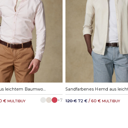
DHL Rest der Welt: ab 
M
L
XL
XXL
M
L
XL
X
Rosa Hemd aus leichtem Baumwollstoff
+7
60 €
120 €
72 €
/ 60 €
MULTIBUY
MULTIBUY