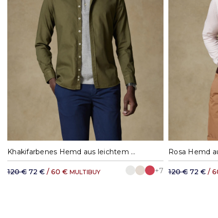
M
L
XL
XXL
Khakifarbenes Hemd aus leichtem Baumwollstoff
+7
120 €
72 €
/ 60 €
120 €
72 €
/ 
MULTIBUY