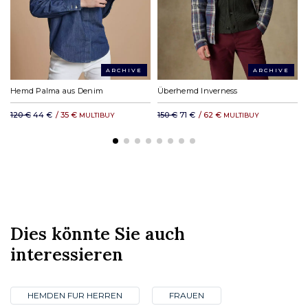
DHL Express in Europa: ab 19,23 €
DHL Rest der Welt: ab 35,11 €
ARCHIVE
ARCHIVE
Hemd Palma aus Denim
Überhemd Inverness
120 €
44 €
/
35 €
150 €
71 €
/
62 €
MULTIBUY
MULTIBUY
Dies könnte Sie auch
interessieren
HEMDEN FUR HERREN
FRAUEN