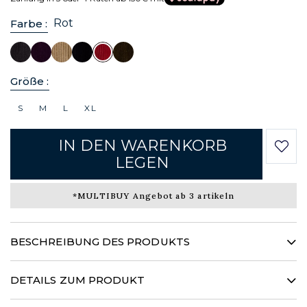
Rot
Farbe :
Größe :
S
M
L
XL
IN DEN WARENKORB
LEGEN
*MULTIBUY Angebot ab 3 artikeln
BESCHREIBUNG DES PRODUKTS
Dieses vielseitige, charaktervolle Kleidungsstück für Frauen,
das eine Mischung aus Jacke und Hemd ist, spielt mit Codes
DETAILS ZUM PRODUKT
und Volumen, um Ihnen eine unvergleichliche Vielfalt an
Stilen zu bieten. Es hebt einen Stoff aus gewaschenem Samt
100% cotton