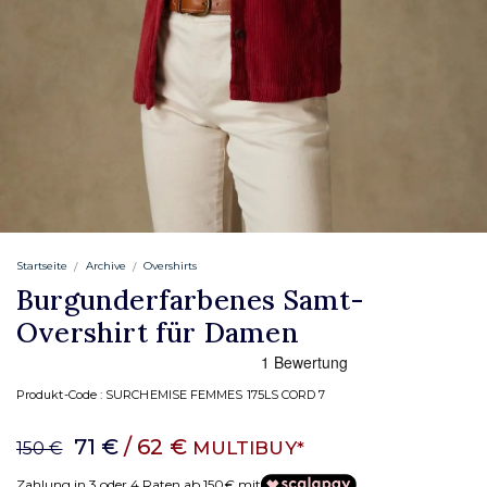
Startseite
Archive
Overshirts
Burgunderfarbenes Samt-
Overshirt für Damen
Produkt-Code :
SURCHEMISE FEMMES 175LS CORD 7
71 €
/ 62 €
MULTIBUY*
150 €
Zahlung in 3 oder 4 Raten ab 150€ mit