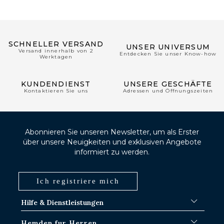
SCHNELLER VERSAND
UNSER UNIVERSUM
Versand innerhalb von 2
Entdecken Sie unser Know-how
Werktagen
KUNDENDIENST
UNSERE GESCHÄFTE
Kontaktieren Sie uns
Adressen und Öffnungszeiten
Abonnieren Sie unseren Newsletter, um als Erster
über unsere Neuigkeiten und exklusiven Angebote
informiert zu werden.
Ich registriere mich
Hilfe & Dienstleistungen
FAQ
Hemden fur Herren