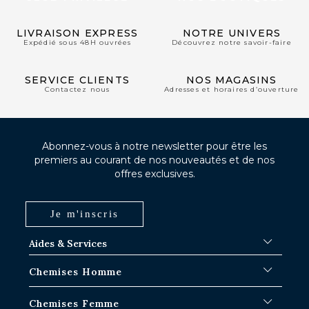
LIVRAISON EXPRESS
NOTRE UNIVERS
Expédié sous 48H ouvrées
Découvrez notre savoir-faire
SERVICE CLIENTS
NOS MAGASINS
Contactez nous
Adresses et horaires d’ouverture
Abonnez-vous à notre newsletter pour être les
premiers au courant de nos nouveautés et de nos
offres exclusives.
Je m'inscris
Aides & Services
FAQ
Chemises Homme
Délais d'expédition
Où en est ma commande ?
Chemises Blanches
Chemises Femme
Échange dans les boutiques Paris-IDF
Chemises Bleues