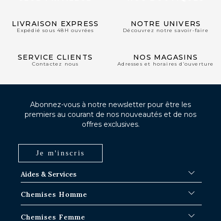
LIVRAISON EXPRESS
NOTRE UNIVERS
Expédié sous 48H ouvrées
Découvrez notre savoir-faire
SERVICE CLIENTS
NOS MAGASINS
Contactez nous
Adresses et horaires d’ouverture
Abonnez-vous à notre newsletter pour être les
premiers au courant de nos nouveautés et de nos
offres exclusives.
Je m'inscris
Aides & Services
FAQ
Chemises Homme
Délais d'expédition
Où en est ma commande ?
Chemises Blanches
Chemises Femme
Échange dans les boutiques Paris-IDF
Chemises Bleues