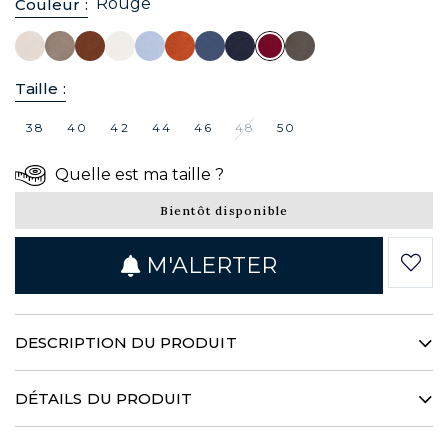
Rouge
Couleur :
Taille :
38
40
42
44
46
48
50
Quelle est ma taille ?
Bientôt disponible
M'ALERTER
DESCRIPTION DU PRODUIT
Innovant, ce pantalon est réalisé à partir d’une
gabardine de coton émerisé à la main envoûtante.
DÉTAILS DU PRODUIT
Décliné dans une teinte chianti, ce chino à la coupe
moderne et ajustée séduira les amateurs les plus
100% coton