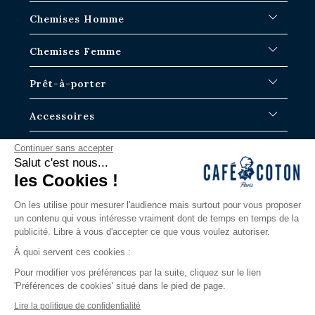
FAQ
Chemises Homme
Délais d'expédition
Où en est ma commande ?
Chemises Blanches
Chemises Femme
Échange dans les boutiques Paris-IDF
Chemises Bleues
Retour & Remboursement
Chemises à Rayures
Chemises Iconiques
Prêt-à-porter
Chemises à Carreaux
Chemises Blanches Femme
Chemises en Lin
Chemises Casual
Surchemises Homme
Accessoires
Chemises Manches Courtes
Chemises Oversize
Pulls homme
Chemises en Jean
Chemises en Lin
Pantalons
Cravates
La Marque
Continuer sans accepter
Chemises Tartans
Albane
Polos
Caleçons
Salut c'est nous...
Chemises Slim
Justine
T-shirts
Chaussettes homme
Notre Histoire
les Cookies !
Contactez nous
Chemises Classiques
Bermudas
Boutons de manchettes
Blog
Via notre formulaire ou par téléphone.
Grandes Longueurs de Manche
Ceintures
Les guides
On les utilise pour mesurer l'audience mais surtout pour vous proposer
Du lundi au samedi
un contenu qui vous intéresse vraiment dont de temps en temps de la
Nouveautés
Nos boutiques
9h-19H / 11h-19h le Samedi
publicité. Libre à vous d'accepter ce que vous voulez autoriser.
Les iconiques
LOOKBOOK
contact@cafecoton.com
Edition Limitée
La nouvelle ère
À quoi servent ces cookies :
Chemises Tencel
Pour modifier vos préférences par la suite, cliquez sur le lien
Chemises Jersey
'Préférences de cookies' situé dans le pied de page.
Chemises Gaze de coton
Lire la politique de confidentialité
Chemises Business