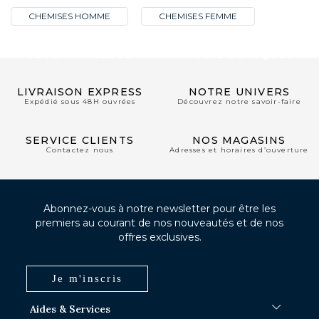
CHEMISES HOMME
CHEMISES FEMME
CLUB PRIVILÈGE
NOS BOUTIQUES
LIVRAISON EXPRESS
NOTRE UNIVERS
Expédié sous 48H ouvrées
Découvrez notre savoir-faire
SERVICE CLIENTS
NOS MAGASINS
Contactez nous
Adresses et horaires d’ouverture
Abonnez-vous à notre newsletter pour être les
premiers au courant de nos nouveautés et de nos
offres exclusives.
Je m'inscris
Aides & Services