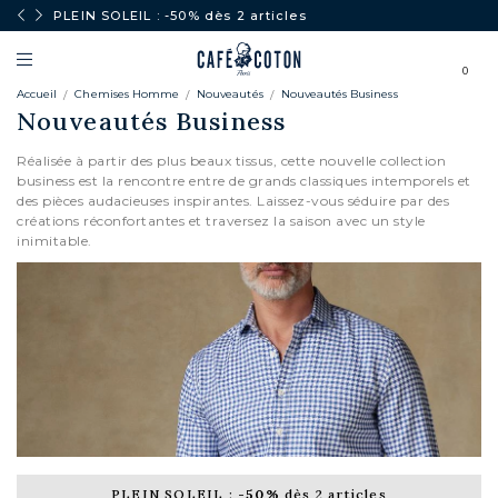
PLEIN SOLEIL : -50% dès 2 articles
0
Accueil
Chemises Homme
Nouveautés
Nouveautés Business
Nouveautés Business
Réalisée à partir des plus beaux tissus, cette nouvelle collection
business est la rencontre entre de grands classiques intemporels et
des pièces audacieuses inspirantes. Laissez-vous séduire par des
créations réconfortantes et traversez la saison avec un style
inimitable.
PLEIN SOLEIL :
-50%
dès 2 articles