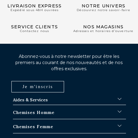
LIVRAISON EXPRESS
NOTRE UNIVERS
Expédié sous 48H ouvrées
Découvrez notre savoir-faire
SERVICE CLIENTS
NOS MAGASINS
Contactez nous
Adresses et horaires d’ouverture
Abonnez-vous à notre newsletter pour être les
premiers au courant de nos nouveautés et de nos
offres exclusives.
Je m'inscris
Aides & Services
FAQ
Chemises Homme
Délais d'expédition
Où en est ma commande ?
Chemises Blanches
Chemises Femme
Échange dans les boutiques Paris-IDF
Chemises Bleues
Retour & Remboursement
Chemises à Rayures
Chemises Iconiques