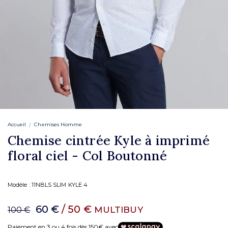
Accueil
Chemises Homme
Chemise cintrée Kyle à imprimé
floral ciel - Col Boutonné
Modèle :
11NBLS SLIM KYLE 4
60 €
/ 50 €
MULTIBUY
100 €
Paiement en 3 ou 4 fois dès 150€ avec