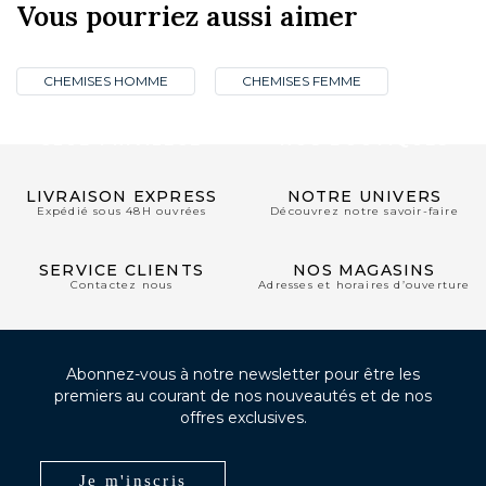
Vous pourriez aussi aimer
CHEMISES HOMME
CHEMISES FEMME
CLUB PRIVILÈGE
NOS BOUTIQUES
LIVRAISON EXPRESS
NOTRE UNIVERS
Expédié sous 48H ouvrées
Découvrez notre savoir-faire
SERVICE CLIENTS
NOS MAGASINS
Contactez nous
Adresses et horaires d’ouverture
Abonnez-vous à notre newsletter pour être les
premiers au courant de nos nouveautés et de nos
offres exclusives.
Je m'inscris