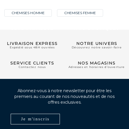
CHEMISES HOMME
CHEMISES FEMME
CLUB PRIVILÈGE
NOS BOUTIQUES
LIVRAISON EXPRESS
NOTRE UNIVERS
Expédié sous 48H ouvrées
Découvrez notre savoir-faire
SERVICE CLIENTS
NOS MAGASINS
Contactez nous
Adresses et horaires d’ouverture
Abonnez-vous à notre newsletter pour être les
premiers au courant de nos nouveautés et de nos
offres exclusives.
Je m'inscris