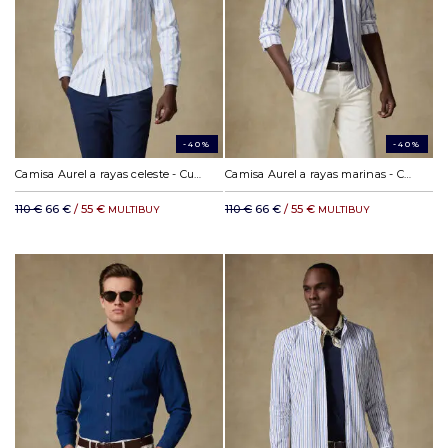
-40%
-40%
Camisa Aurel a rayas celeste - Cuello abotonada
Camisa Aurel a rayas marinas - Cuello abotonada
110 €
66 €
/ 55 €
110 €
66 €
/ 55 €
MULTIBUY
MULTIBUY