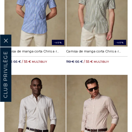
-40%
-40%
Camisa de manga corta Chris a rayas marinas - Cuello abotonada
Camisa de manga corta Chris a rayas caqui - Cuello abotonada
CLUB PRIVILÈGE
110 €
66 €
/ 55 €
110 €
66 €
/ 55 €
MULTIBUY
MULTIBUY