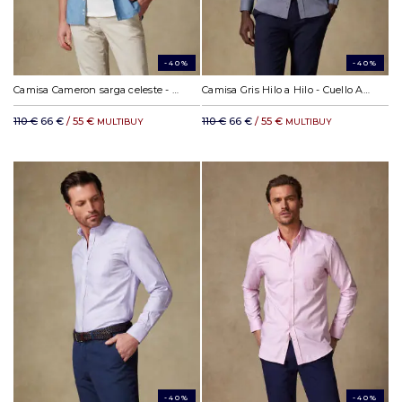
-40%
-40%
Camisa Cameron sarga celeste - Cuello Abotonado
Camisa Gris Hilo a Hilo - Cuello Abotonado
110 €
66 €
/ 55 €
110 €
66 €
/ 55 €
MULTIBUY
MULTIBUY
-40%
-40%