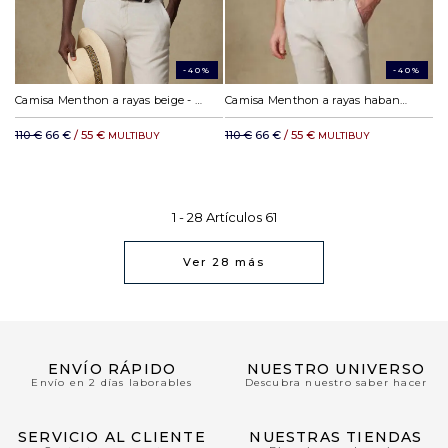
-40%
-40%
Camisa Menthon a rayas beige - Cuello abotono
Camisa Menthon a rayas habano - Cuello abotono
110 €
66 €
/ 55 €
110 €
66 €
/ 55 €
MULTIBUY
MULTIBUY
1 -
28
Artículos
61
Ver
28
más
ENVÍO RÁPIDO
NUESTRO UNIVERSO
Envío en 2 días laborables
Descubra nuestro saber hacer
SERVICIO AL CLIENTE
NUESTRAS TIENDAS