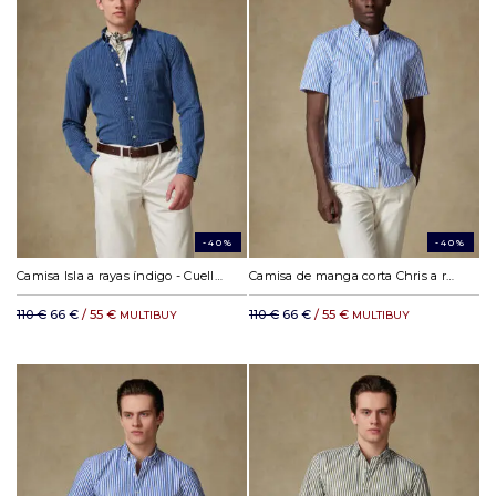
-40%
-40%
Camisa Isla a rayas índigo - Cuello abotonada
Camisa de manga corta Chris a rayas azules - Cuello abotonada
110 €
66 €
/ 55 €
110 €
66 €
/ 55 €
MULTIBUY
MULTIBUY