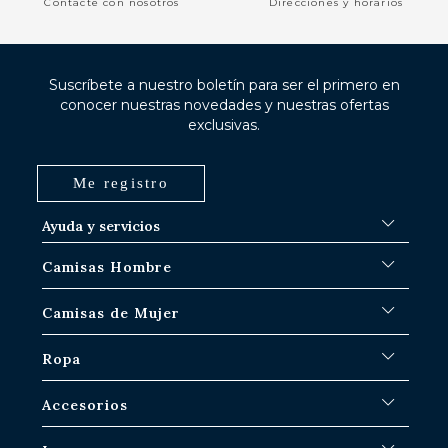
Contacte con nosotros
Direcciones y horarios
Suscríbete a nuestro boletín para ser el primero en
conocer nuestras novedades y nuestras ofertas
exclusivas.
Me registro
Ayuda y servicios
FAQ
Camisas Hombre
Procedimientos de envío
¿Dónde está mi pedido?
Camisas blancas
Camisas de Mujer
Intercambio en las tiendas de París-IDF
Camisas azules
Devolución y reembolso
Camisas de rayas
Camisas icónicas
Ropa
Camisas de cuadros
Camisas Blanca Mujer
Camisas de lino hombre
Camisas informales
Sobrecamisas de Hombre
Accesorios
Camisas manga corta hombre
Camisas oversize para mujer
Suéteres & Sweat Hombre
Camisas Jean
Camisas de lino para mujer
Pantalones
Corbatas