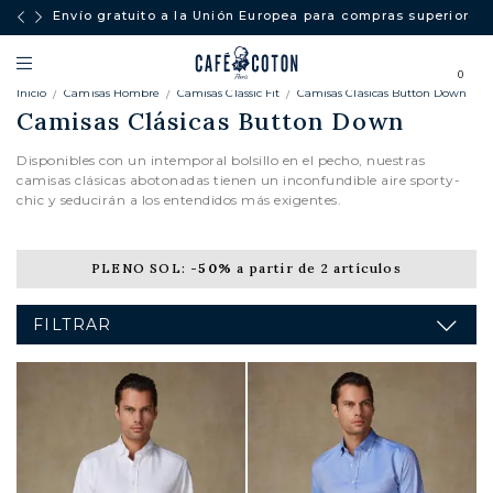
Envío gratuito a la Unión Europea para compras superiores 
250€.
0
Inicio
Camisas Hombre
Camisas Classic Fit
Camisas Clásicas Button Down
Camisas Clásicas Button Down
Disponibles con un intemporal bolsillo en el pecho, nuestras
camisas clásicas abotonadas tienen un inconfundible aire sporty-
chic y seducirán a los entendidos más exigentes.
PLENO SOL:
-50%
a partir de 2 artículos
FILTRAR