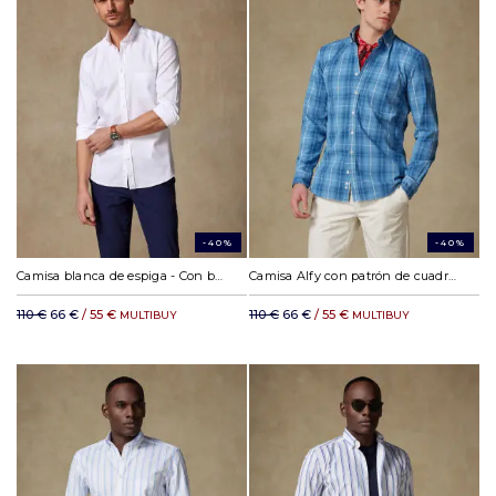
-40%
-40%
Camisa blanca de espiga - Con botonos
Camisa Alfy con patrón de cuadros - Cuello abotonada
110 €
66 €
/ 55 €
110 €
66 €
/ 55 €
MULTIBUY
MULTIBUY