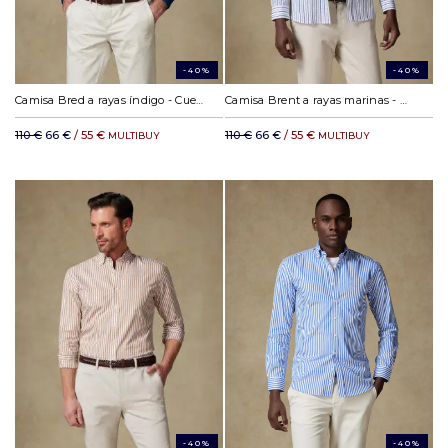
-40%
-40%
Camisa Bred a rayas índigo - Cuello abotonada
Camisa Brent a rayas marinas - Cuello abotonada
110 €
66 €
/ 55 €
110 €
66 €
/ 55 €
MULTIBUY
MULTIBUY
-40%
-40%