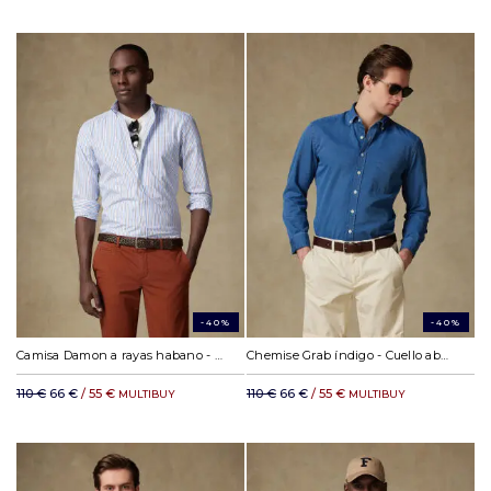
-40%
-40%
Camisa Damon a rayas habano - Cuello abotonada
Chemise Grab índigo - Cuello abotonada
110 €
66 €
/ 55 €
110 €
66 €
/ 55 €
MULTIBUY
MULTIBUY