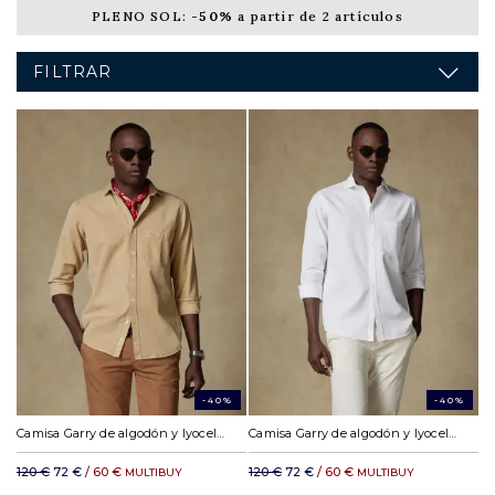
PLENO SOL:
-50%
a partir de 2 artículos
FILTRAR
-40%
-40%
Camisa Garry de algodón y lyocell habano
Camisa Garry de algodón y lyocell blanco roto
120 €
72 €
/ 60 €
120 €
72 €
/ 60 €
MULTIBUY
MULTIBUY