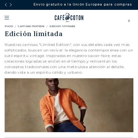
Envío gratuito a la Unión Europea para compras superiores 
250€.
0
Inicio
Camisas Hombre
Edición limitada
Edición limitada
Nuestras camisas "Limited Edition", con sus detalles cada vez más
sofisticados, buscan un revival: la elegancia contemporánea con un
sutil espíritu vintage. Inspiradas en nuestro savoir-faire, estas
creaciones logradas se anclan en el tiempo y reinventan los
conceptos tradicionales con una meticulosa atención al detalle,
dando vida a un espíritu cálido y urbano.