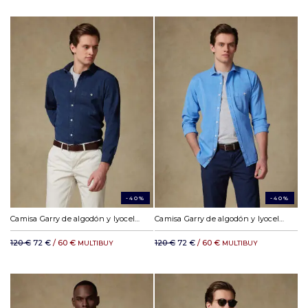
-40%
-40%
Camisa Garry de algodón y lyocell marino
Camisa Garry de algodón y lyocell celeste
120 €
72 €
/ 60 €
120 €
72 €
/ 60 €
MULTIBUY
MULTIBUY