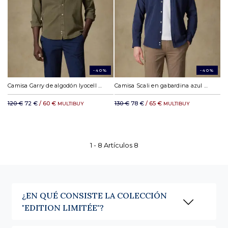
-40%
-40%
Camisa Garry de algodón lyocell caqui
Camisa Scali en gabardina azul marino - Edición limitada
120 €
72 €
/ 60 €
130 €
78 €
/ 65 €
MULTIBUY
MULTIBUY
1 -
8
Artículos
8
¿EN QUÉ CONSISTE LA COLECCIÓN
"EDITION LIMITÉE"?