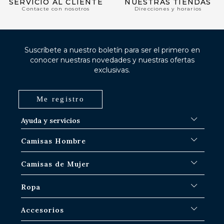
SERVICIO AL CLIENTE
NUESTRAS TIENDAS
Contacte con nosotros
Direcciones y horarios
Suscríbete a nuestro boletín para ser el primero en
conocer nuestras novedades y nuestras ofertas
exclusivas.
Me registro
Ayuda y servicios
FAQ
Camisas Hombre
Procedimientos de envío
¿Dónde está mi pedido?
Camisas blancas
Camisas de Mujer
Intercambio en las tiendas de París-IDF
Camisas azules
Devolución y reembolso
Camisas de rayas
Camisas icónicas
Ropa
Camisas de cuadros
Camisas Blanca Mujer
Camisas de lino hombre
Camisas informales
Sobrecamisas de Hombre
Accesorios
Camisas manga corta hombre
Camisas oversize para mujer
Suéteres & Sweat Hombre