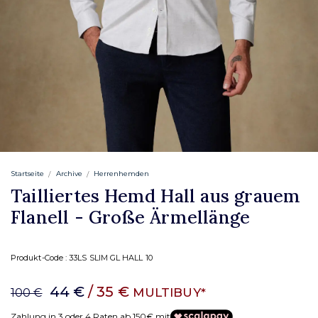
Startseite
Archive
Herrenhemden
Tailliertes Hemd Hall aus grauem
Flanell - Große Ärmellänge
Produkt-Code :
33LS SLIM GL HALL 10
44 €
/ 35 €
MULTIBUY*
100 €
Zahlung in 3 oder 4 Raten ab 150€ mit