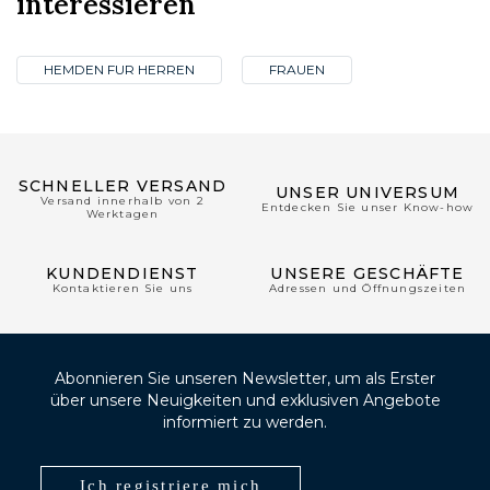
interessieren
HEMDEN FUR HERREN
FRAUEN
SCHNELLER VERSAND
UNSER UNIVERSUM
Versand innerhalb von 2
Entdecken Sie unser Know-how
Werktagen
KUNDENDIENST
UNSERE GESCHÄFTE
Kontaktieren Sie uns
Adressen und Öffnungszeiten
Abonnieren Sie unseren Newsletter, um als Erster
über unsere Neuigkeiten und exklusiven Angebote
informiert zu werden.
Ich registriere mich