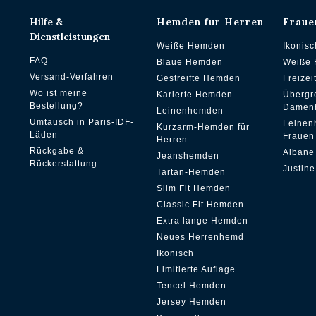
Hilfe &
Hemden fur Herren
Fraue
Dienstleistungen
Weiße Hemden
Ikonis
FAQ
Blaue Hemden
Weiße
Versand-Verfahren
Gestreifte Hemden
Freize
Wo ist meine
Karierte Hemden
Übergr
Bestellung?
Damen
Leinenhemden
Umtausch in Paris-IDF-
Leinen
Kurzarm-Hemden für
Läden
Frauen
Herren
Rückgabe &
Albane
Jeanshemden
Rückerstattung
Justine
Tartan-Hemden
Slim Fit Hemden
Classic Fit Hemden
Extra lange Hemden
Neues Herrenhemd
Ikonisch
Limitierte Auflage
Tencel Hemden
Jersey Hemden