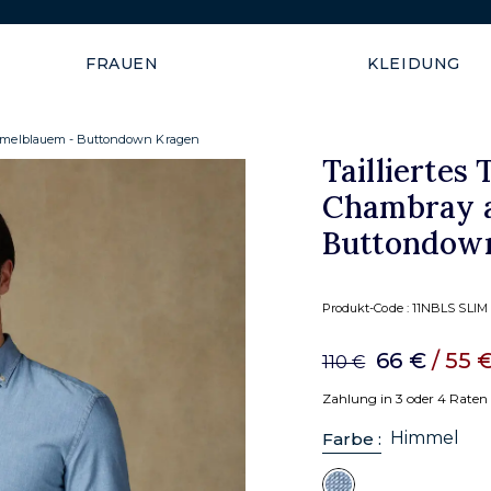
Versand garantiert innerhal
FRAUEN
KLEIDUNG
himmelblauem - Buttondown Kragen
Tailliertes 
Chambray a
Buttondow
Produkt-Code :
11NBLS SLI
66 €
/ 55 
110 €
Zahlung in 3 oder 4 Raten
Himmel
Farbe :