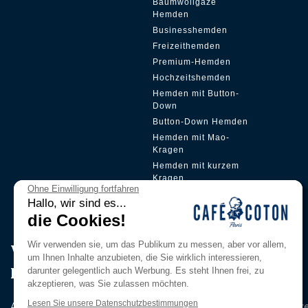
Baumwollgaze
Hemden
Businesshemden
Freizeithemden
Premium-Hemden
Hochzeitshemden
Hemden mit Button-
Down
Button-Down Hemden
Hemden mit Mao-
Kragen
Hemden mit kurzem
Kragen
Ohne Einwilligung fortfahren
Versteckte Plakette
Hallo, wir sind es...
die Cookies!
Wir verwenden sie, um das Publikum zu messen, aber vor allem,
Werden Sie Mitglied in unserem
um Ihnen Inhalte anzubieten, die Sie wirklich interessieren,
Pri̇vi̇lege Club
darunter gelegentlich auch Werbung. Es steht Ihnen frei, zu
akzeptieren, was Sie zulassen möchten.
Lesen Sie unsere Datenschutzbestimmungen
Abonnieren Sie unseren Newsletter, um als Erster über unser