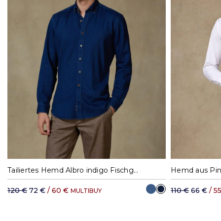
S
M
L
XL
XXL
Tailiertes Hemd Albro indigo Fischgrätmuster - Button-Down-Kragen
120 €
72 €
/ 60 €
110 €
66 €
/ 5
MULTIBUY