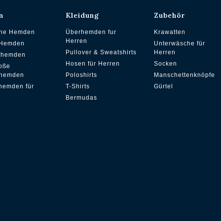
n
Kleidung
Zubehör
che Hemden
Überhemden fur
Krawatten
Herren
 Hemden
Unterwäsche für
Pullover & Sweatshirts
Herren
ithemden
Hosen für Herren
Socken
oße
hemden
Poloshirts
Manschettenknöpfe
hemden für
T-Shirts
Gürtel
Bermudas