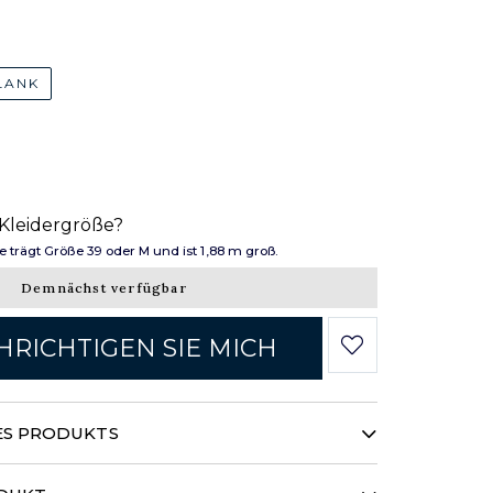
LANK
 Kleidergröße?
trägt Größe 39 oder M und ist 1,88 m groß.
Demnächst verfügbar
RICHTIGEN SIE MICH
ES PRODUKTS
e Kollektion und stellt eine Chambray-
ter vor. Chambray ist leicht und luftig und