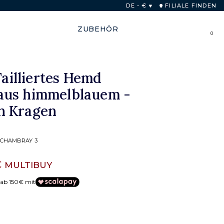
b von 48 Stunden
DE - €
FILIALE FINDEN
ZUBEHÖR
0
Tailliertes Hemd
us himmelblauem -
n Kragen
M CHAMBRAY 3
€
MULTIBUY
 ab 150€ mit