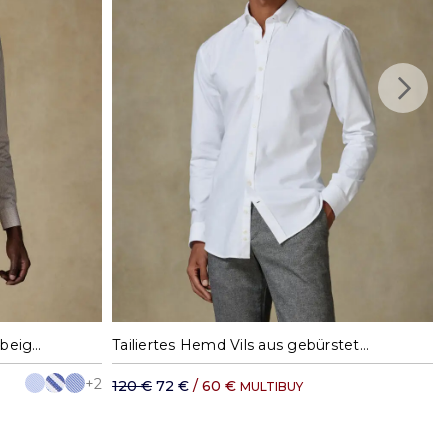
e innerhalb des Schengen-Raums: 12.65 €
: ab 19,23 €
35,11 €
XL
S
M
L
XL
XXL
Menthon tailliertes Hemd mit beige Streifen - Button down Kragen
Tailiertes Hemd Vils aus gebürstetem Oxford weiß - Button-Down-Kragen
+2
120 €
72 €
/ 60 €
MULTIBUY