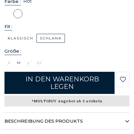
Rot
Farbe :
Fit :
KLASSISCH
SCHLANK
Größe :
S
M
L
XL
IN DEN WARENKORB
LEGEN
*MULTIBUY Angebot ab 3 artikeln
BESCHREIBUNG DES PRODUKTS
Eine Ode an die Leichtigkeit... Dieses "Light & Soft"-Hemd ist