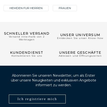
HEMDEN FUR HERREN
FRAUEN
SCHNELLER VERSAND
UNSER UNIVERSUM
Versand innerhalb von 2
Entdecken Sie unser Know-how
Werktagen
KUNDENDIENST
UNSERE GESCHÄFTE
Kontaktieren Sie uns
Adressen und Öffnungszeiten
Abonnieren Sie unseren Newsletter, um als Erster
über unsere Neuigkeiten und exklusiven Angebote
informiert zu werden.
Ich registriere mich