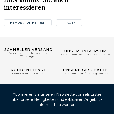
interessieren
HEMDEN FUR HERREN
FRAUEN
SCHNELLER VERSAND
UNSER UNIVERSUM
Versand innerhalb von 2
Entdecken Sie unser Know-how
Werktagen
KUNDENDIENST
UNSERE GESCHÄFTE
Kontaktieren Sie uns
Adressen und Öffnungszeiten
Abonnieren Sie unseren Newsletter, um als Erster
über unsere Neuigkeiten und exklusiven Angebote
informiert zu werden.