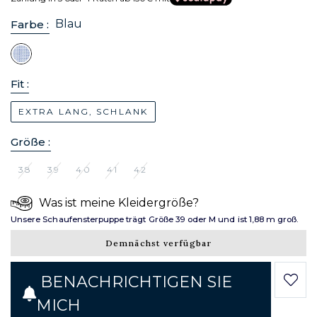
Blau
Farbe :
Fit :
EXTRA LANG, SCHLANK
Größe :
38
39
40
41
42
Was ist meine Kleidergröße?
Unsere Schaufensterpuppe trägt Größe 39 oder M und ist 1,88 m groß.
Demnächst verfügbar
BENACHRICHTIGEN SIE
MICH