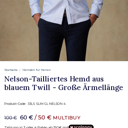
Startseite
Hemden fur Herren
Nelson-Tailliertes Hemd aus
blauem Twill - Große Ärmellänge
Produkt-Code :
33LS SLIM GL NELSON 4
60 €
/ 50 €
MULTIBUY
100 €
Zahlung in 3 oder 4 Raten ab 150€ mit