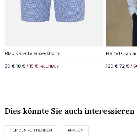
S
M
L
XL
XXL
S
Blau karierte Boxershorts
30 €
18 €
/ 15 €
120 €
72 €
/ 
MULTIBUY
Dies könnte Sie auch interessieren
HEMDEN FUR HERREN
FRAUEN