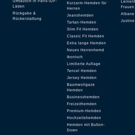
Umtausch in Paris-IDF-
Leinen
Kurzarm-Hemden für
Läden
Frauen
Herren
Rückgabe &
Albane
Jeanshemden
Rückerstattung
Justine
Tartan-Hemden
Slim Fit Hemden
Classic Fit Hemden
Extra lange Hemden
Neues Herrenhemd
Ikonisch
Limitierte Auflage
Tencel Hemden
Jersey Hemden
Baumwollgaze
Hemden
Businesshemden
Freizeithemden
Premium-Hemden
Hochzeitshemden
Hemden mit Button-
Down