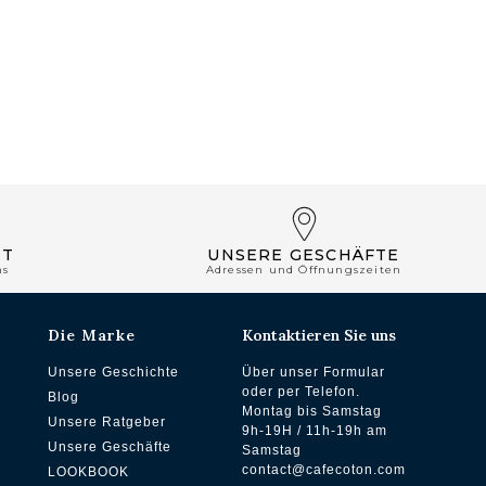
ST
UNSERE GESCHÄFTE
ns
Adressen und Öffnungszeiten
Die Marke
Kontaktieren Sie uns
Unsere Geschichte
Über unser Formular
oder per Telefon.
Blog
Montag bis Samstag
Unsere Ratgeber
9h-19H / 11h-19h am
Unsere Geschäfte
Samstag
contact@cafecoton.com
LOOKBOOK