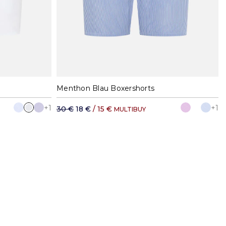
XL
M
L
XL
XXL
Menthon Blau Boxershorts
+1
+1
30 €
18 €
/ 15 €
MULTIBUY