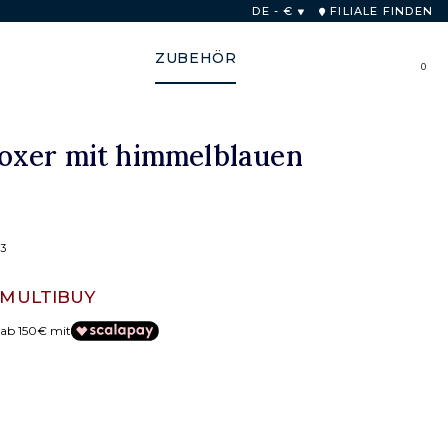
b von 48 Stunden
DE - €
FILIALE FINDEN
ZUBEHÖR
0
xer mit himmelblauen
3
MULTIBUY
 ab 150€ mit