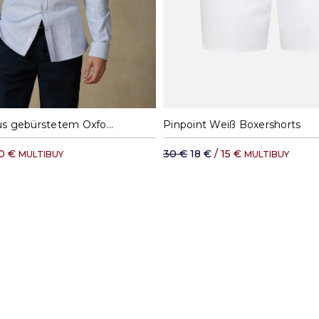
M
L
XL
XXL
M
L
XL
X
Hemd Grab aus gebürstetem Oxford blau - Button-Down-Kragen
Pinpoint Weiß Boxershorts
60 €
30 €
18 €
/ 15 €
MULTIBUY
MULTIBUY