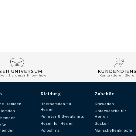
SER UNIVERSUM
KUNDENDIEN
cken Sie unser Know-how
Kontaktieren Sie u
n
Kleidung
Zubehör
che Hemden
Überhemden fur
Krawatten
Herren
 Hemden
Unterwäsche für
Pullover & Sweatshirts
Herren
ithemden
Hosen für Herren
Socken
oße
hemden
Poloshirts
Manschettenknöpfe