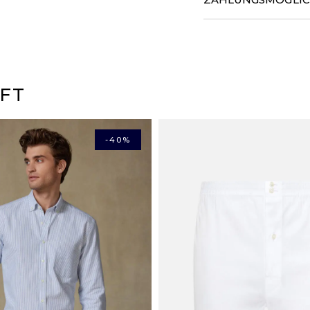
Wir garantieren das ganze
Stunden aus unserem Lager
ZAHLUNGSMÖGLICHKE
mitgeteilt.
Zahlungen per PAYPAL und 
14 TAGE ZUM UMTAUS
Raten-Zahlung mit Scalap
Wenn Ihre Einkäufe nicht p
(Kreditkarten, Visa, Maste
zurückzusenden, mit alle
FT
erstatten Ihnen automatis
LIEFERUNG
Mondial relay Abholstel
-40%
Zahlen Sie in 3 oder 4* Ra
Colissimo Heimlieferun
*Servicegebühren fallen an.
Chonopost Express nac
16,04 €
Mondial Relay innerha
Chronopost nach Haus
DHL Express in Europa
DHL Rest der Welt: ab 