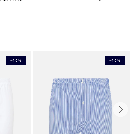
 Jahr über den Versand Ihrer Bestellung innerhalb von 48
. Die Lieferzeit wird Ihnen dann vom Zusteller genau
ITEN
Kreditkarten werden akzeptiert ebenso die zinsfreie 3-
CH
ay.
assen, haben Sie 14 Tage ab Erhalt, um sie an uns
rcard, American Express, Maestro, Apple Pay, Bancontact)
n Originalverpackungselementen, ungetragen, und wir
ch den Kaufbetrag zurück.
len in Frankreich (Festland): 4,50 €
-40%
-40%
ten ab 150 € mit
g in Frankreich (Festland): 10,50 €
h Hause innerhalb Frankreichs (ohne Überseegebiete):
lb Europas : ab 6,33 €
e innerhalb des Schengen-Raums: 12.65 €
: ab 19,23 €
35,11 €