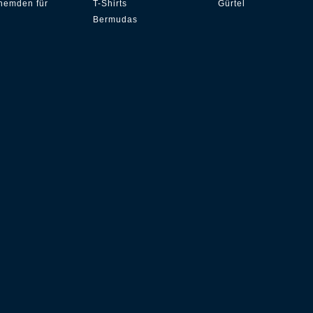
hemden für
T-Shirts
Gürtel
Bermudas