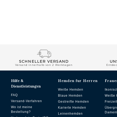
SCHNELLER VERSAND
UN
Versand innerhalb von 2 Werktagen
Entde
Hilfe &
Hemden fur Herren
Fraue
Dienstleistungen
Weiße Hemden
Ikonis
FAQ
Blaue Hemden
Weiße
Versand-Verfahren
Gestreifte Hemden
Freize
Wo ist meine
Karierte Hemden
Übergr
Bestellung?
Damen
Leinenhemden