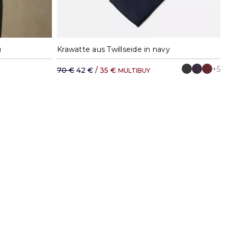
XXL
u
Krawatte aus Twillseide in navy
+5
70 €
42 €
/ 35 €
MULTIBUY