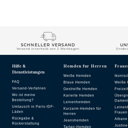
SCHNELLER VERSAND
UN
Versand innerhalb von 2 Werktagen
Entde
Hilfe &
Hemden fur Herren
Fraue
Dienstleistungen
Weiße Hemden
Ikonis
FAQ
Blaue Hemden
Weiße
Versand-Verfahren
Gestreifte Hemden
Freize
Wo ist meine
Karierte Hemden
Übergr
Bestellung?
Damen
Leinenhemden
Umtausch in Paris-IDF-
Leinen
Kurzarm-Hemden für
Läden
Frauen
Herren
Rückgabe &
Albane
Jeanshemden
Rückerstattung
Justine
Tartan-Hemden