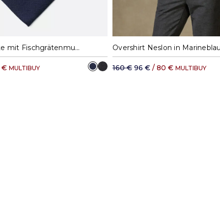
S
M
L
XL
Seidenkrawatte mit Fischgrätenmuster in navy
Overshirt Neslon in Marinebla
5 €
160 €
96 €
/ 80 €
MULTIBUY
MULTIBUY