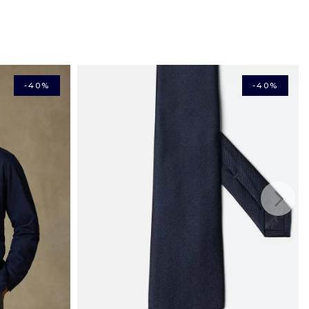
ay.
assen, haben Sie 14 Tage ab Erhalt, um sie an uns
rcard, American Express, Maestro, Apple Pay, Bancontact)
n Originalverpackungselementen, ungetragen, und wir
ch den Kaufbetrag zurück.
len in Frankreich (Festland): 4,50 €
-40%
-40%
ten ab 150 € mit
g in Frankreich (Festland): 10,50 €
h Hause innerhalb Frankreichs (ohne Überseegebiete):
lb Europas : ab 6,33 €
e innerhalb des Schengen-Raums: 12.65 €
: ab 19,23 €
35,11 €