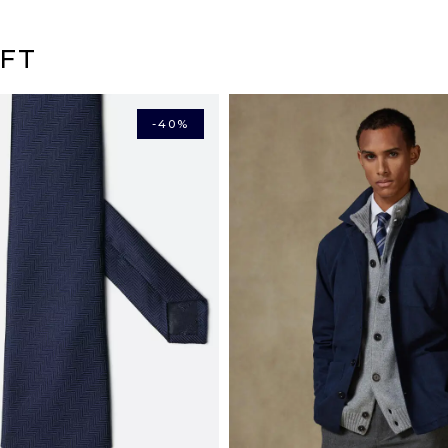
Raten-Zahlung mit Scalap
Wenn Ihre Einkäufe nicht p
(Kreditkarten, Visa, Maste
zurückzusenden, mit alle
FT
erstatten Ihnen automatis
LIEFERUNG
Mondial relay Abholstel
-40%
Zahlen Sie in 3 oder 4* Ra
Colissimo Heimlieferun
*Servicegebühren fallen an.
Chonopost Express nac
16,04 €
Mondial Relay innerha
Chronopost nach Haus
DHL Express in Europa
DHL Rest der Welt: ab 