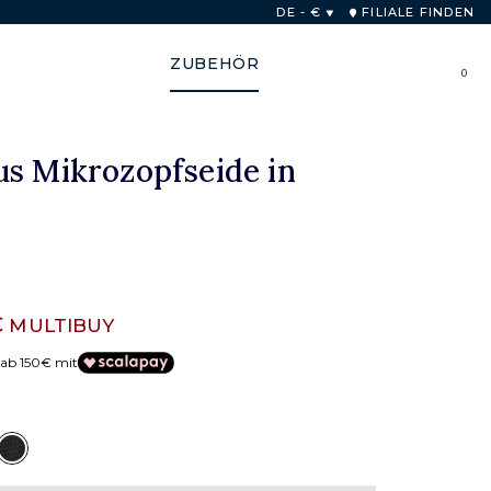
b von 48 Stunden
DE - €
FILIALE FINDEN
ZUBEHÖR
0
us Mikrozopfseide in
€
MULTIBUY
 ab 150€ mit