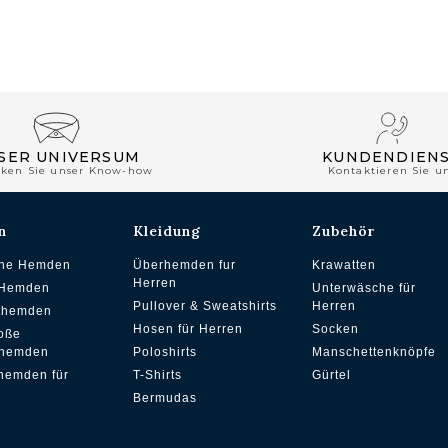
SER UNIVERSUM
KUNDENDIEN
cken Sie unser Know-how
Kontaktieren Sie u
n
Kleidung
Zubehör
che Hemden
Überhemden fur
Krawatten
Herren
 Hemden
Unterwäsche für
Pullover & Sweatshirts
Herren
ithemden
Hosen für Herren
Socken
oße
hemden
Poloshirts
Manschettenknöpfe
hemden für
T-Shirts
Gürtel
Bermudas