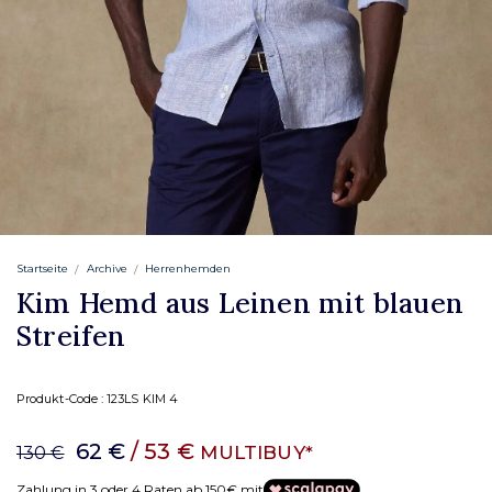
Startseite
Archive
Herrenhemden
Kim Hemd aus Leinen mit blauen
Streifen
Produkt-Code :
123LS KIM 4
62 €
/ 53 €
MULTIBUY*
130 €
Zahlung in 3 oder 4 Raten ab 150€ mit