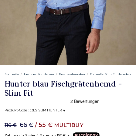
Startseite
Hemden fur Herren
Businesshemden
Formelle Slim Fit Hemden
Hunter blau Fischgrätenhemd -
Slim Fit
Produkt-Code :
33LS SLIM HUNTER 4
66 €
/ 55 €
MULTIBUY
110 €
Zahlung in 3 oder 4 Raten ab 150€ mit