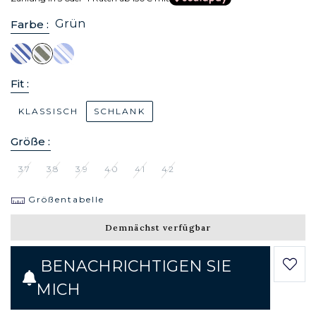
Grün
Farbe :
Fit :
KLASSISCH
SCHLANK
Größe :
37
38
39
40
41
42
Größentabelle
Demnächst verfügbar
BENACHRICHTIGEN SIE
MICH