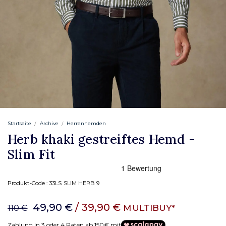
Startseite
Archive
Herrenhemden
Herb khaki gestreiftes Hemd -
Slim Fit
Produkt-Code :
33LS SLIM HERB 9
49,90 €
/ 39,90 €
MULTIBUY*
110 €
Zahlung in 3 oder 4 Raten ab 150€ mit