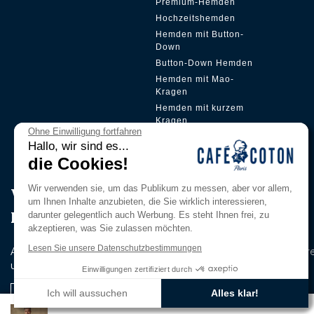
Premium-Hemden
Hochzeitshemden
Hemden mit Button-
Down
Button-Down Hemden
Hemden mit Mao-
Kragen
Hemden mit kurzem
Kragen
Ohne Einwilligung fortfahren
Versteckte Plakette
Hallo, wir sind es...
die Cookies!
Wir verwenden sie, um das Publikum zu messen, aber vor allem,
Werden Sie Mitglied in unserem
um Ihnen Inhalte anzubieten, die Sie wirklich interessieren,
Pri̇vi̇lege Club
darunter gelegentlich auch Werbung. Es steht Ihnen frei, zu
akzeptieren, was Sie zulassen möchten.
Lesen Sie unsere Datenschutzbestimmungen
Abonnieren Sie unseren Newsletter, um als Erster über unser
und exklusiven Angebote informiert zu werden.
Einwilligungen zertifiziert durch
Ich will aussuchen
Alles klar!
Ich registriere mich