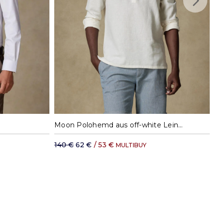
41
42
S
M
L
XL
XXL
Moon Polohemd aus off-white Leinen
140 €
62 €
/
53 €
MULTIBUY