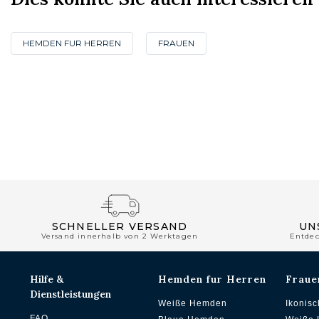
HEMDEN FUR HERREN
FRAUEN
SCHNELLER VERSAND
UN
Versand innerhalb von 2 Werktagen
Entde
Hilfe &
Hemden fur Herren
Fraue
Dienstleistungen
Weiße Hemden
Ikonis
FAQ