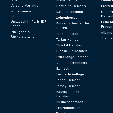
Blaue Hemden
Weiße
Versand-Verfahren
Gestreifte Hemden
Freize
Wo ist meine
Karierte Hemden
Übergr
Bestellung?
Damen
Leinenhemden
Umtausch in Paris-IDF-
Leinen
Kurzarm-Hemden für
Läden
Frauen
Herren
Rückgabe &
Albane
Jeanshemden
Rückerstattung
Justine
Tartan-Hemden
Slim Fit Hemden
Classic Fit Hemden
Extra lange Hemden
Neues Herrenhemd
Ikonisch
Limitierte Auflage
Tencel Hemden
Jersey Hemden
Baumwollgaze
Hemden
Businesshemden
Freizeithemden