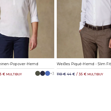
M
L
XL
XXL
37
38
39
40
Leinen-Popover-Hemd
Weißes Piqué-Hemd - Slim Fit
+3
3 €
110 €
44 €
/
35 €
MULTIBUY
MULTIBUY