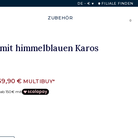
Europäische Union für Einkäufe über 250€.
DE - €
FILIALE FINDEN
ZUBEHÖR
0
mit himmelblauen Karos
39,90 €
MULTIBUY*
 ab 150€ mit