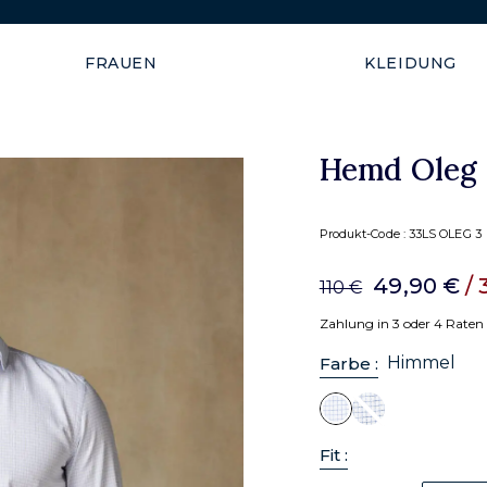
Kostenloser Versand in die 
FRAUEN
KLEIDUNG
Hemd Oleg 
Produkt-Code :
33LS OLEG 3
49,90 €
/ 
110 €
Zahlung in 3 oder 4 Raten
Himmel
Farbe :
Fit :