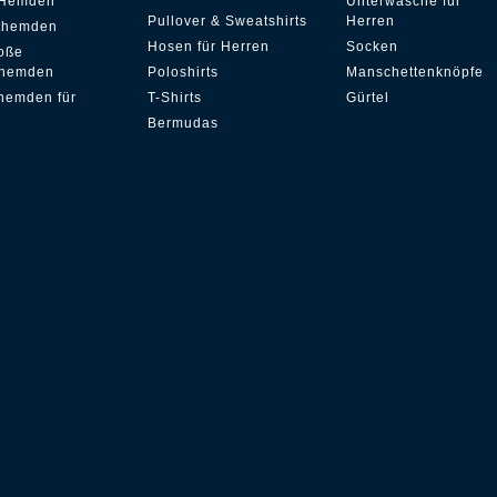
 Hemden
Unterwäsche für
Pullover & Sweatshirts
Herren
ithemden
Hosen für Herren
Socken
oße
hemden
Poloshirts
Manschettenknöpfe
hemden für
T-Shirts
Gürtel
Bermudas