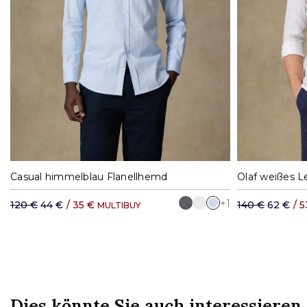
S
M
L
XL
XXL
S
Casual himmelblau Flanellhemd
Olaf weißes 
+1
120 €
44 €
/
35 €
140 €
62 €
/
5
MULTIBUY
Dies könnte Sie auch interessieren