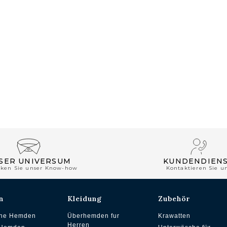
SER UNIVERSUM
KUNDENDIEN
cken Sie unser Know-how
Kontaktieren Sie u
n
Kleidung
Zubehör
che Hemden
Überhemden fur
Krawatten
Herren