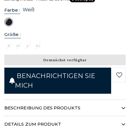
Weiß
Farbe :
Größe :
S
M
L
XL
Demnächst verfügbar
BENACHRICHTIGEN SIE
MICH
BESCHREIBUNG DES PRODUKTS
Ein neuer frischer Wind hält Einzug in unsere
Damenkollektion. Dieses Hemd mit Mao-Kragen in einem
DETAILS ZUM PRODUKT
einzigartigen, reinweißen Farbton ist so konzipiert, dass es