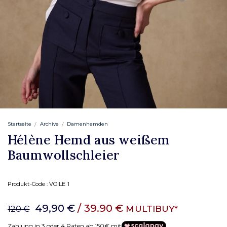
Startseite
Archive
Damenhemden
Hélène Hemd aus weißem
Baumwollschleier
Produkt-Code :
VOILE 1
49,90 €
/ 39.90 €
MULTIBUY*
120 €
Zahlung in 3 oder 4 Raten ab 150€ mit