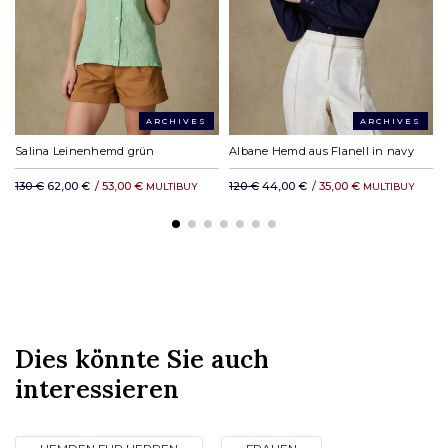
Chronopost nach Hause innerhalb des Schengen-Raums: 12.65 €
DHL Express in Europa: ab 19,23 €
DHL Rest der Welt: ab 35,11 €
ARCHIVES
ARCHIVES
Salina Leinenhemd grün
Albane Hemd aus Flanell in navy
130 €
62,00 €
/
53,00 €
120 €
44,00 €
/
35,00 €
MULTIBUY
MULTIBUY
Dies könnte Sie auch
interessieren