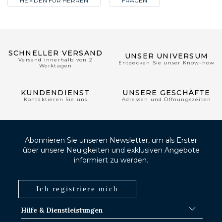
HEMDEN FUR HERREN
FRAUEN
SCHNELLER VERSAND
UNSER UNIVERSUM
Versand innerhalb von 2
Entdecken Sie unser Know-how
Werktagen
KUNDENDIENST
UNSERE GESCHÄFTE
Kontaktieren Sie uns
Adressen und Öffnungszeiten
Abonnieren Sie unseren Newsletter, um als Erster
über unsere Neuigkeiten und exklusiven Angebote
informiert zu werden.
Ich registriere mich
Hilfe & Dienstleistungen