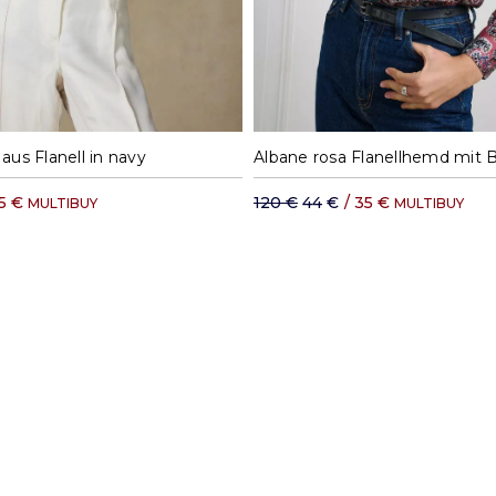
S
M
L
XL
S
M
L
us Flanell in navy
5 €
120 €
44 €
/
35 €
MULTIBUY
MULTIBUY