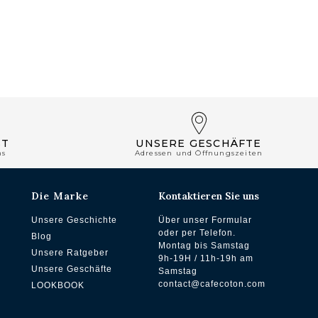
ST
UNSERE GESCHÄFTE
ns
Adressen und Öffnungszeiten
Die Marke
Kontaktieren Sie uns
Unsere Geschichte
Über unser Formular
oder per Telefon.
Blog
Montag bis Samstag
Unsere Ratgeber
9h-19H / 11h-19h am
Unsere Geschäfte
Samstag
contact@cafecoton.com
LOOKBOOK