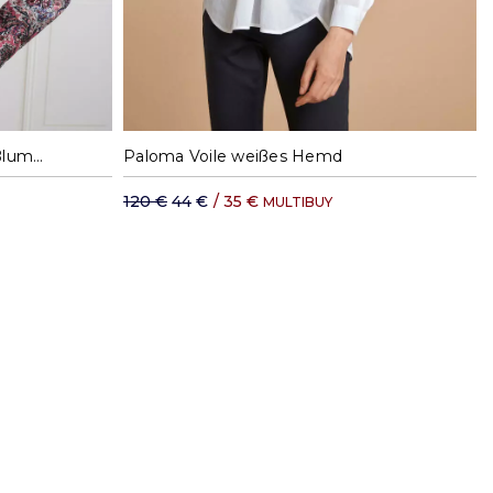
XL
S
M
XL
Albane rosa Flanellhemd mit Blumendruck
Paloma Voile weißes Hemd
120 €
44 €
/
35 €
MULTIBUY