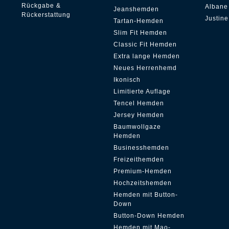
Rückgabe &
Albane
Jeanshemden
Rückerstattung
Justine
Tartan-Hemden
Slim Fit Hemden
Classic Fit Hemden
Extra lange Hemden
Neues Herrenhemd
Ikonisch
Limitierte Auflage
Tencel Hemden
Jersey Hemden
Baumwollgaze
Hemden
Businesshemden
Freizeithemden
Premium-Hemden
Hochzeitshemden
Hemden mit Button-
Down
Button-Down Hemden
Hemden mit Mao-