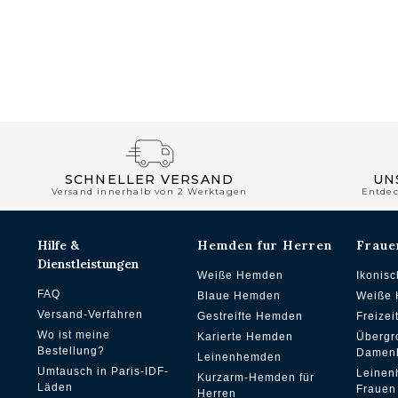
SCHNELLER VERSAND
UN
Versand innerhalb von 2 Werktagen
Entde
Hilfe &
Hemden fur Herren
Fraue
Dienstleistungen
Weiße Hemden
Ikonis
FAQ
Blaue Hemden
Weiße
Versand-Verfahren
Gestreifte Hemden
Freize
Wo ist meine
Karierte Hemden
Übergr
Bestellung?
Damen
Leinenhemden
Umtausch in Paris-IDF-
Leinen
Kurzarm-Hemden für
Läden
Frauen
Herren