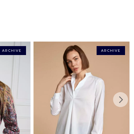
ITEN
Kreditkarten werden akzeptiert ebenso die zinsfreie 3-
CH
ay.
assen, haben Sie 14 Tage ab Erhalt, um sie an uns
rcard, American Express, Maestro, Apple Pay, Bancontact)
n Originalverpackungselementen, ungetragen, und wir
ch den Kaufbetrag zurück.
len in Frankreich (Festland): 4,50 €
ARCHIVE
ARCHIVE
ten ab 150 € mit
g in Frankreich (Festland): 10,50 €
h Hause innerhalb Frankreichs (ohne Überseegebiete):
lb Europas : ab 6,33 €
e innerhalb des Schengen-Raums: 12.65 €
: ab 19,23 €
35,11 €