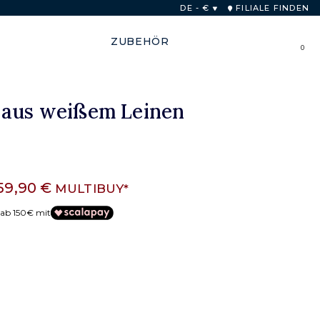
b von 48 Stunden
DE - €
FILIALE FINDEN
ZUBEHÖR
0
 aus weißem Leinen
59,90 €
MULTIBUY*
 ab 150€ mit