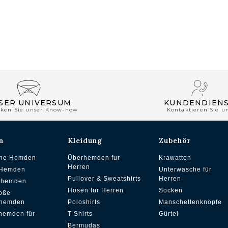
SER UNIVERSUM
KUNDENDIEN
cken Sie unser Know-how
Kontaktieren Sie u
n
Kleidung
Zubehör
che Hemden
Überhemden fur
Krawatten
Herren
 Hemden
Unterwäsche für
Pullover & Sweatshirts
Herren
ithemden
Hosen für Herren
Socken
oße
hemden
Poloshirts
Manschettenknöpfe
hemden für
T-Shirts
Gürtel
Bermudas