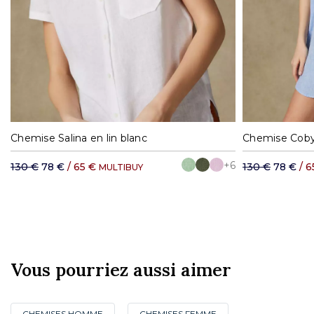
S
M
L
XL
Chemise Salina en lin blanc
Chemise Coby 
+6
130 €
78 €
/ 65 €
130 €
78 €
/ 6
MULTIBUY
Vous pourriez aussi aimer
CHEMISES HOMME
CHEMISES FEMME