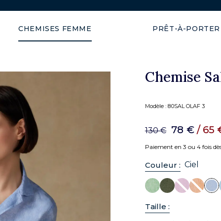
Expédition garantie en 48h
CHEMISES FEMME
PRÊT-À-PORTER
Chemise Sal
Modèle :
80SAL OLAF 3
78 €
/ 65
130 €
Paiement en 3 ou 4 fois dè
Ciel
Couleur :
Taille :