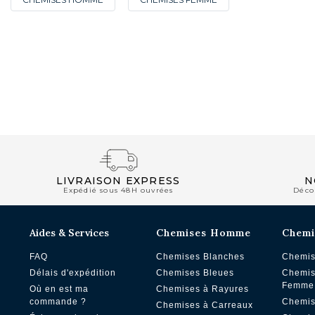
NOUVEAUTÉS
LIVRAISON EXPRESS
N
Expédié sous 48H ouvrées
Déco
Aides & Services
Chemises Homme
Chemi
FAQ
Chemises Blanches
Chemis
Délais d'expédition
Chemises Bleues
Chemis
Femme
Où en est ma
Chemises à Rayures
commande ?
Chemis
Chemises à Carreaux