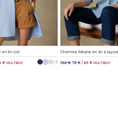
S
M
L
XL
S
M
L
en lin ciel
Chemise Albane en lin à rayure
+3
5 €
130 €
78 €
/ 65 €
MULTIBUY
MULTIBUY