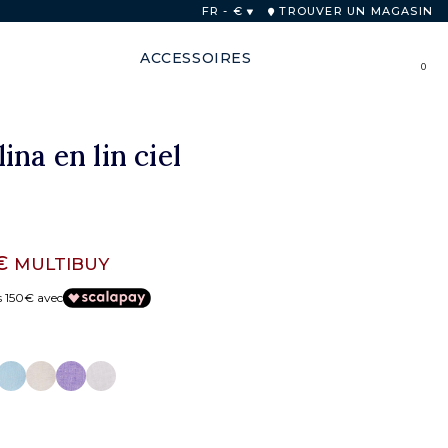
FR - €
TROUVER UN MAGASIN
ACCESSOIRES
0
ina en lin ciel
 €
MULTIBUY
s 150€ avec