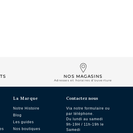
NOS BOUTIQUES
TS
NOS MAGASINS
Adresses et horaires d’ouverture
La Marque
Contactez nous
Notre Histoire
Via notre formulaire ou
par téléphone.
Blog
Du lundi au samedi
Les guides
9h-19H / 11h-19h le
es
Nos boutiques
Samedi