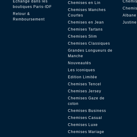
Échange dans les
Chemis
Chemises en Lin
boutiques Paris-IDF
Chemis
Chemises Manches
Retour &
Courtes
Albane
Remboursement
Chemises en Jean
Justine
Chemises Tartans
Chemises Slim
Chemises Classiques
Grandes Longueurs de
Manche
Nouveautés
Les iconiques
Edition Limitée
Chemises Tencel
Chemises Jersey
Chemises Gaze de
coton
Chemises Business
Chemises Casual
Chemises Luxe
Chemises Mariage