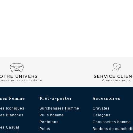
CLUB PRIVILÈGE
OTRE UNIVERS
SERVICE CLIEN
uvrez notre savoir-faire
Contactez nous
ses Femme
Prêt-à-porter
Accessoires
es Iconiques
Surchemises Homme
Cravates
es Blanches
Pulls homme
Caleçons
Pantalons
Chaussettes homme
es Casual
Polos
Boutons de manchett