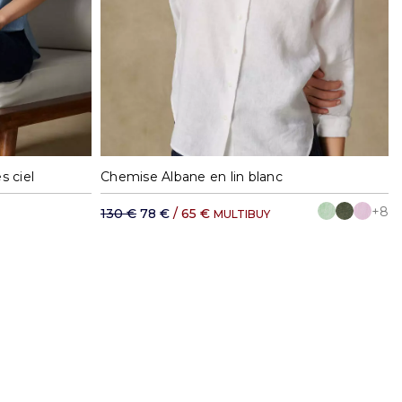
XL
S
M
L
XL
s ciel
Chemise Albane en lin blanc
+8
130 €
78 €
/ 65 €
MULTIBUY