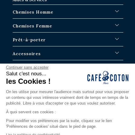
FAQ
Chemises Homme
Délais d'expédition
Où en est ma commande ?
Chemises Blanches
Chemises Femme
Échange dans les boutiques Paris-IDF
Chemises Bleues
Retour & Remboursement
Chemises à Rayures
Chemises Iconiques
Prêt-à-porter
Chemises à Carreaux
Chemises Blanches Femme
Chemises en Lin
Chemises Casual
Surchemises Homme
Accessoires
Chemises Manches Courtes
Chemises Oversize
Pulls homme
Chemises en Jean
Chemises en Lin
Pantalons
Cravates
La Marque
Continuer sans accepter
Chemises Tartans
Albane
Polos
Caleçons
Salut c'est nous...
Chemises Slim
Justine
T-shirts
Chaussettes homme
Notre Histoire
les Cookies !
Contactez nous
Chemises Classiques
Bermudas
Boutons de manchettes
Blog
Via notre formulaire ou par téléphone.
Grandes Longueurs de Manche
Ceintures
Les guides
On les utilise pour mesurer l'audience mais surtout pour vous proposer
Du lundi au samedi
un contenu qui vous intéresse vraiment dont de temps en temps de la
Nouveautés
Nos boutiques
9h-19H / 11h-19h le Samedi
publicité. Libre à vous d'accepter ce que vous voulez autoriser.
Les iconiques
LOOKBOOK
contact@cafecoton.com
Edition Limitée
La nouvelle ère
À quoi servent ces cookies :
Chemises Tencel
Pour modifier vos préférences par la suite, cliquez sur le lien
Chemises Jersey
'Préférences de cookies' situé dans le pied de page.
Chemises Gaze de coton
Lire la politique de confidentialité