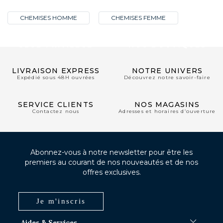
CHEMISES HOMME
CHEMISES FEMME
CLUB PRIVILÈGE
NOS BOUTIQUES
LIVRAISON EXPRESS
NOTRE UNIVERS
Expédié sous 48H ouvrées
Découvrez notre savoir-faire
SERVICE CLIENTS
NOS MAGASINS
Contactez nous
Adresses et horaires d’ouverture
Abonnez-vous à notre newsletter pour être les
premiers au courant de nos nouveautés et de nos
offres exclusives.
Je m'inscris
Aides & Services