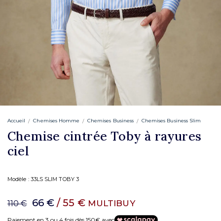
Accueil
Chemises Homme
Chemises Business
Chemises Business Slim
Chemise cintrée Toby à rayures
ciel
Modèle :
33LS SLIM TOBY 3
66 €
/ 55 €
MULTIBUY
110 €
Paiement en 3 ou 4 fois dès 150€ avec