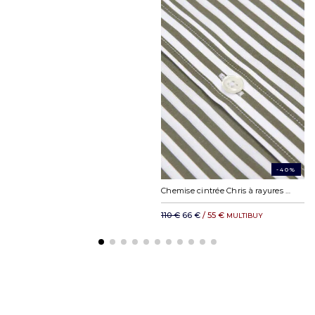
-40%
Chemise cintrée Chris à rayures kaki
110 €
66 €
/ 55 €
MULTIBUY