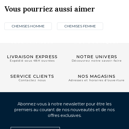
Vous pourriez aussi aimer
CHEMISES HOMME
CHEMISES FEMME
CLUB PRIVILÈGE
NOS BOUTIQUES
LIVRAISON EXPRESS
NOTRE UNIVERS
Expédié sous 48H ouvrées
Découvrez notre savoir-faire
SERVICE CLIENTS
NOS MAGASINS
Contactez nous
Adresses et horaires d’ouverture
Abonnez-vous à notre newsletter pour être les
premiers au courant de nos nouveautés et de nos
offres exclusives.