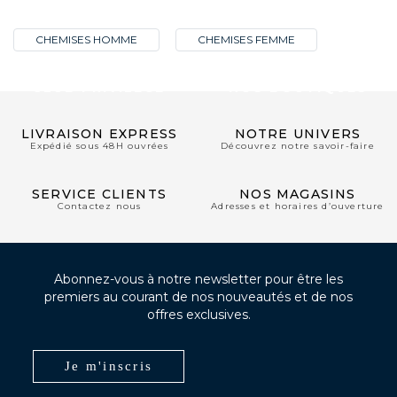
CHEMISES HOMME
CHEMISES FEMME
CLUB PRIVILÈGE
NOS BOUTIQUES
LIVRAISON EXPRESS
NOTRE UNIVERS
Expédié sous 48H ouvrées
Découvrez notre savoir-faire
SERVICE CLIENTS
NOS MAGASINS
Contactez nous
Adresses et horaires d’ouverture
Abonnez-vous à notre newsletter pour être les
premiers au courant de nos nouveautés et de nos
offres exclusives.
Je m'inscris