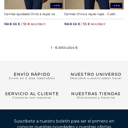
-40%
-40%
Camisa ajustada Chris a rayas caqui - Cuello abotonada
Camisa Chris a rayas rojas - Cuello abotonada
110 €
66 €
/ 55 €
110 €
66 €
/ 55 €
MULTIBUY
MULTIBUY
1 -
6
Artículos
6
ENVÍO RÁPIDO
NUESTRO UNIVERSO
Envío en 2 días laborables
Descubra nuestro saber hacer
SERVICIO AL CLIENTE
NUESTRAS TIENDAS
Contacte con nosotros
Direcciones y horarios
Suscríbete a nuestro boletín para ser el primero en
conocer nuestras novedades y nuestras ofertas