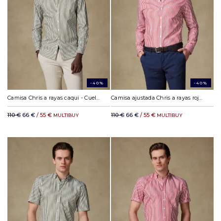
-40%
-40%
Camisa Chris a rayas caqui - Cuello abotonada
Camisa ajustada Chris a rayas rojas - Cuello abotonada
110 €
66 €
/ 55 €
110 €
66 €
/ 55 €
MULTIBUY
MULTIBUY