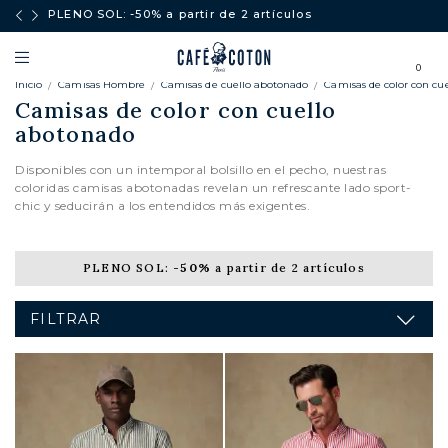
ores a
PLENO SOL: -50% a partir de 2 artículos
0
Inicio
Camisas Hombre
Camisas de cuello abotonado
Camisas de color con cu
Camisas de color con cuello
abotonado
Disponibles con un intemporal bolsillo en el pecho, nuestras
coloridas camisas abotonadas revelan un refrescante lado sport-
chic y seducirán a los entendidos más exigentes.
PLENO SOL:
-50%
a partir de 2 artículos
FILTRAR