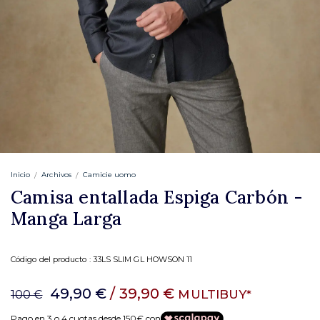
Inicio
Archivos
Camicie uomo
Camisa entallada Espiga Carbón -
Manga Larga
Código del producto :
33LS SLIM GL HOWSON 11
49,90 €
/ 39,90 €
MULTIBUY*
100 €
Pago en 3 o 4 cuotas desde 150€ con