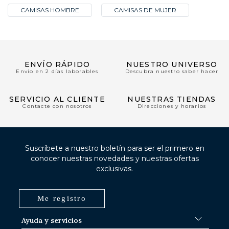
CAMISAS HOMBRE
CAMISAS DE MUJER
ENVÍO RÁPIDO
NUESTRO UNIVERSO
Envío en 2 días laborables
Descubra nuestro saber hacer
SERVICIO AL CLIENTE
NUESTRAS TIENDAS
Contacte con nosotros
Direcciones y horarios
Suscríbete a nuestro boletín para ser el primero en
conocer nuestras novedades y nuestras ofertas
exclusivas.
Me registro
Ayuda y servicios