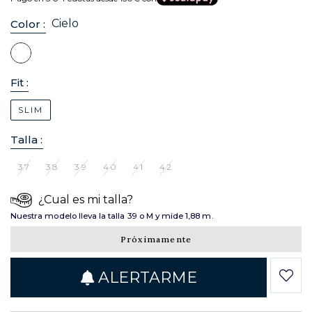
Cielo
Color :
Fit :
SLIM
Talla :
37
38
39
40
41
42
¿Cual es mi talla?
Nuestra modelo lleva la talla 39 o M y mide 1,88 m.
Próximamente
ALERTARME