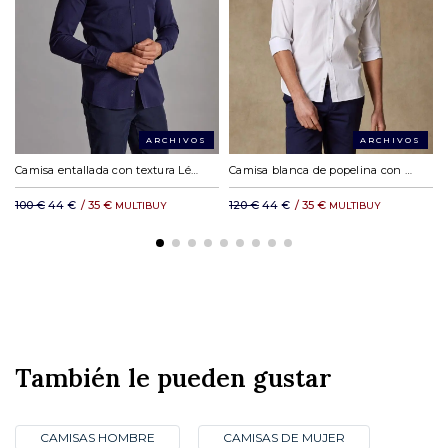
DHL Express en Europa: a partir de 19,23 €
*Se aplican cargos por servicio.
DHL resto del mundo: a partir de 35,11 €
ARCHIVOS
ARCHIVOS
Camisa entallada con textura Léo azul marino - Cuello Mao
Camisa blanca de popelina con cuello abotonado
100 €
44 €
/
35 €
120 €
44 €
/
35 €
MULTIBUY
MULTIBUY
También le pueden gustar
CAMISAS HOMBRE
CAMISAS DE MUJER