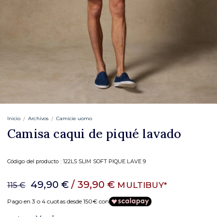
Inicio
Archivos
Camicie uomo
Camisa caqui de piqué lavado
Código del producto :
122LS SLIM SOFT PIQUE LAVE 9
49,90 €
/ 39,90 €
MULTIBUY*
115 €
Pago en 3 o 4 cuotas desde 150€ con