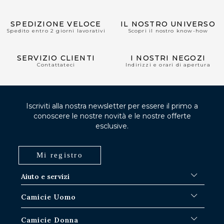
SPEDIZIONE VELOCE
IL NOSTRO UNIVERSO
Spedito entro 2 giorni lavorativi
Scopri il nostro know-how
SERVIZIO CLIENTI
I NOSTRI NEGOZI
Contattateci
Indirizzi e orari di apertura
Iscriviti alla nostra newsletter per essere il primo a
conoscere le nostre novità e le nostre offerte
esclusive.
Mi registro
Aiuto e servizi
FAQ
Camicie Uomo
Procedure di spedizione
Dov'è il mio ordine?
Camicie bianche
Camicie Donna
Scambio nei negozi di Parigi-IDF
Camicie blu