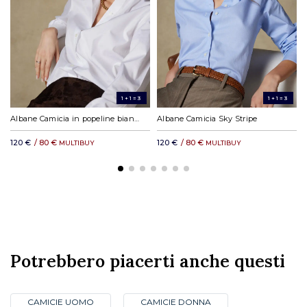
DHL Express in Europa: a partire da 19,23 €
*Si applicano costi di servizio.
DHL resto del mondo: a partire da 35,11 €
1+1=3
1+1=3
Albane Camicia in popeline bianco
Albane Camicia Sky Stripe
120 €
/ 80 €
120 €
/ 80 €
MULTIBUY
MULTIBUY
Potrebbero piacerti anche questi
CAMICIE UOMO
CAMICIE DONNA