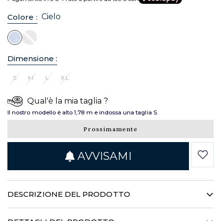
Cielo
Colore :
Dimensione :
S
M
L
XL
Qual'è la mia taglia ?
Il nostro modello è alto 1,78 m e indossa una taglia S.
Prossimamente
AVVISAMI
DESCRIZIONE DEL PRODOTTO
Must-have della stagione, questa camicia oversize