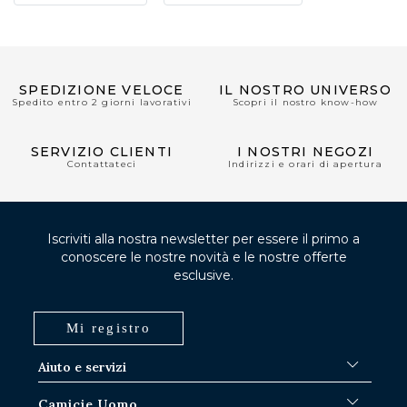
SPEDIZIONE VELOCE
IL NOSTRO UNIVERSO
Spedito entro 2 giorni lavorativi
Scopri il nostro know-how
SERVIZIO CLIENTI
I NOSTRI NEGOZI
Contattateci
Indirizzi e orari di apertura
Iscriviti alla nostra newsletter per essere il primo a
conoscere le nostre novità e le nostre offerte
esclusive.
Mi registro
Aiuto e servizi
FAQ
Camicie Uomo