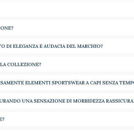
una camicia classica, lascia intravedere il collo e la cravatta. È
IONE?
o. Copre, protegge e dà carattere a un look semplice. Indossato
ull zip e half zip offrono un'alternativa pratica, facile da modulare
TO DI ELEGANZA E AUDACIA DEL MARCHIO?
struito intorno alla camicia. Indossato sopra una popeline, un tw
Con un jeans o un pantalone in flanella, accompagna sia le giorn
LLA COLLEZIONE?
ea nella silhouette.
colori pensata per integrarsi naturalmente nel guardaroba maschile. 
OSAMENTE ELEMENTI SPORTSWEAR A CAPI SENZA TEMP
gioni senza perdere la loro coerenza. Colori scelti per accompagna
CURANDO UNA SENSAZIONE DI MORBIDEZZA RASSICUR
E?