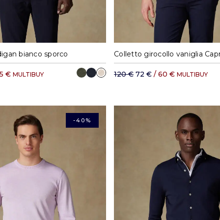
M
L
XL
XXL
S
M
L
XL
digan bianco sporco
Colletto girocollo vaniglia Capr
65 €
120 €
72 €
/ 60 €
MULTIBUY
MULTIBUY
-40%