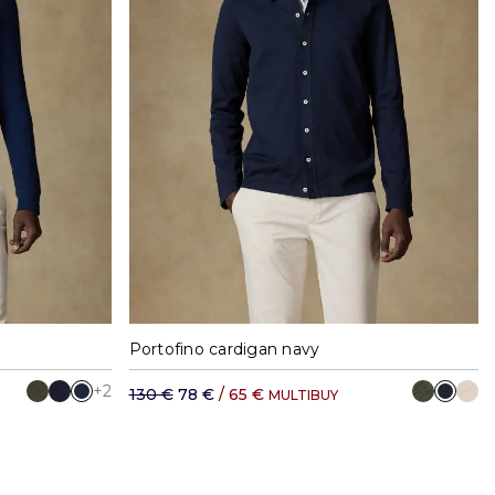
XXL
S
M
L
XL
XXL
Portofino cardigan navy
+2
130 €
78 €
/ 65 €
MULTIBUY