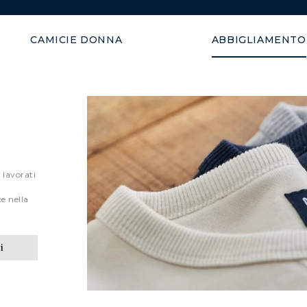
Spedizione garantita in 48 o
CAMICIE DONNA
ABBIGLIAMENTO
 lavorati
,
e nella
i
CARDIGANS