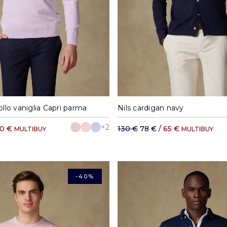
M
L
XL
XXL
S
M
L
XL
ollo vaniglia Capri parma
Nils cardigan navy
+2
60 €
130 €
78 €
/ 65 €
MULTIBUY
MULTIBUY
-40%