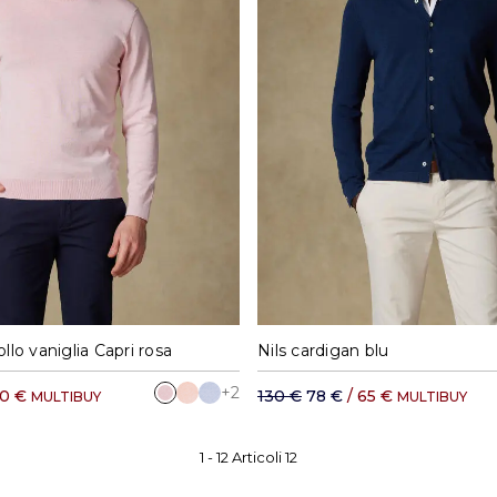
M
L
XL
XXL
S
M
L
XL
ollo vaniglia Capri rosa
Nils cardigan blu
+2
60 €
130 €
78 €
/ 65 €
MULTIBUY
MULTIBUY
1 -
12
Articoli
12