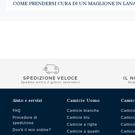
COME PRENDERSI CURA DI UN MAGLIONE IN LAN
SPEDIZIONE VELOCE
IL 
Spedito entro 2 giorni lavorativi
Sco
Aiuto e servizi
Camicie Uomo
Camic
FAQ
Camicie bianche
Camici
Procedure di
Camicie blu
Camici
spedizione
Camicie a righe
Camici
Dov'è il mio ordine?
Camicie a quadri
Camici