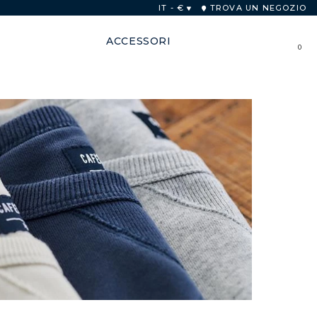
re
IT - €
TROVA UN NEGOZIO
ACCESSORI
0