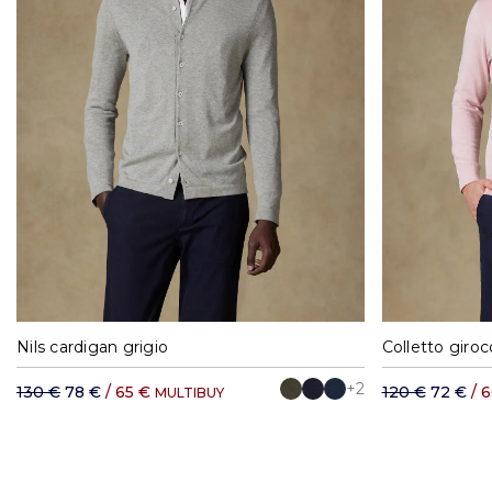
S
M
L
XL
XXL
S
Nils cardigan grigio
Colletto giroc
+2
130 €
78 €
/ 65 €
120 €
72 €
/ 
MULTIBUY