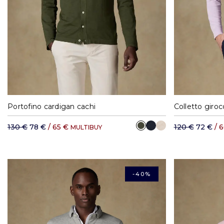
S
M
L
XL
XXL
S
Portofino cardigan cachi
Colletto giroc
130 €
78 €
/ 65 €
120 €
72 €
/ 
MULTIBUY
-40%