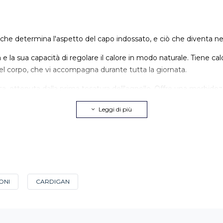
ò che determina l'aspetto del capo indossato, e ciò che diventa n
e la sua capacità di regolare il calore in modo naturale. Tiene ca
el corpo, che vi accompagna durante tutta la giornata.
sa, ottenuta dalla prima tosatura dell'agnello. Offre una morbid
to, stagione dopo stagione.
Leggi di più
ellenza. Più leggero, più traspirante, accompagna le giornate in 
formata all'esigenza tessile. Da Café Coton, la stessa attenzione ri
e maglione scegliere
ONI
CARDIGAN
look. Si sceglie il collo giusto, per l'occasione giusta.
cui collo spunta leggermente, e si infila facilmente sotto una giacca