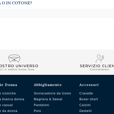
A O IN COTONE?
NOSTRO UNIVERSO
SERVIZIO CLIE
pri il nostro know-how
Contattateci
ie Donna
Abbigliamento
Accessori
e iconiche
Sovracamicie da Uomo
Cravatte
a bianca donna
Magliera & Sweat
Boxer short
e casual
Pantaloni
Calzini
e da donna
Polo
Gemelli