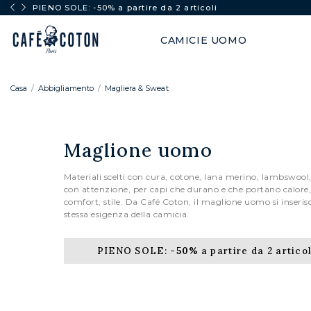
PIENO SOLE: -50% a partire da 2 articoli
CAMICIE UOMO
Casa
Abbigliamento
Magliera & Sweat
Maglione uomo
Materiali scelti con cura, cotone, lana merino, lambswool,
con attenzione, per capi che durano e che portano calore
comfort, stile. Da Café Coton, il maglione uomo si inserisc
stessa esigenza della camicia.
PIENO SOLE:
-50%
a partire da 2 articol