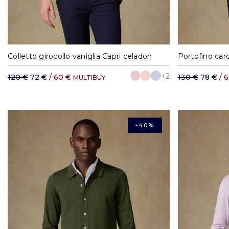
S
M
L
XL
XXL
S
Colletto girocollo vaniglia Capri celadon
Portofino car
+2
120 €
72 €
/ 60 €
130 €
78 €
/ 
MULTIBUY
-40%