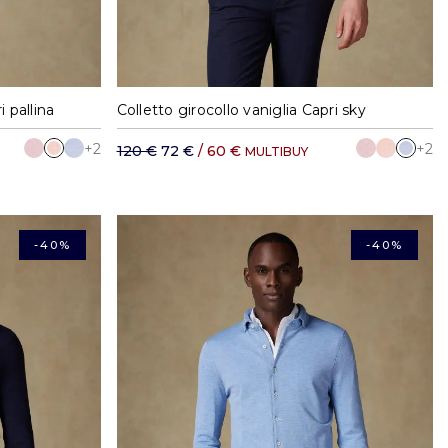
XXL
S
M
L
XL
XXL
i pallina
Colletto girocollo vaniglia Capri sky
+2
+2
120 €
72 €
/ 60 €
MULTIBUY
-40%
-40%