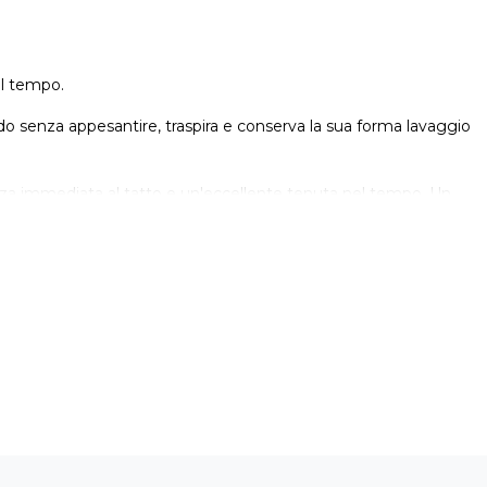
el tempo.
ldo senza appesantire, traspira e conserva la sua forma lavaggio
ezza immediata al tatto e un'eccellente tenuta nel tempo. Un
cui la lana sarebbe eccessiva.
servata alla camicia si applica al maglione: nel taglio, nelle
. È un capo che si sceglie senza porsi domande, per l'ufficio