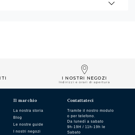
NTI
I NOSTRI NEGOZI
Indirizzi e orari di apertura
Il marchio
Contattateci
La nostra storia
Tramite il nostro modulo
o per telefono.
Blog
Da lunedì a sabato
Le nostre guide
9h-19H / 11h-19h le
I nostri negozi
Sabato