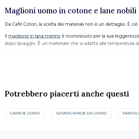
Maglioni uomo in cotone e lane nobili
Da Café Coton, la scelta dei materiali non è un dettaglio. È ci
Il
maglione in lana merino
è riconosciuto per la sua leggerezza 
dopo lavaggio. È un materiale che si adatta alla temperatura d
Il
maglione in lana d'agnello
, invece, è una lana morbida e den
maglione in lambswool conserva la sua struttura e il suo aspet
Il maglione in cotone uomo è il capo di mezza stagione per ecc
Questa eredità nella scelta dei materiali è quella di una maison 
Potrebbero piacerti anche questi
finiture e nella durata dei capi.
Girocollo, scollo a V o dolcevita: qual
CAMICIE UOMO
SOVRACAMICIE DA UOMO
PANTAL
Il collo è spesso ciò che determina il posto di un maglione in un 
Il girocollo è il più versatile. Si indossa sopra una camicia il 