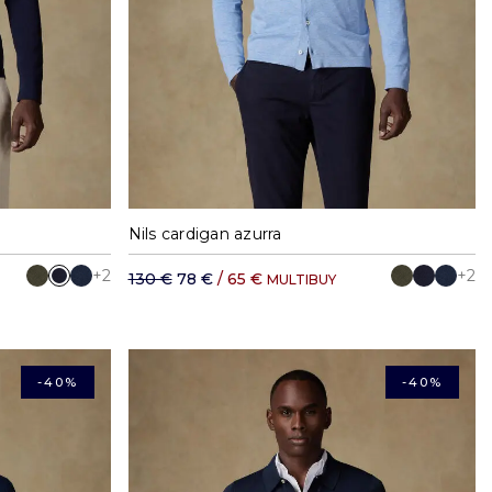
XXL
S
M
L
XL
XXL
Nils cardigan azurra
+2
+2
130 €
78 €
/ 65 €
MULTIBUY
-40%
-40%