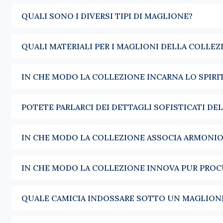
come per il weekend.
QUALI SONO I DIVERSI TIPI DI MAGLIONE?
Lo scollo a V è pensato per essere sovrapposto. Indossato sopra 
struttura una silhouette senza appesantirla.
QUALI MATERIALI PER I MAGLIONI DELLA COLLEZ
Il
dolcevita uomo
si impone non appena le temperature scendon
Per chi preferisce un'apertura, i nostri
maglioni con zip uomo
f
IN CHE MODO LA COLLEZIONE INCARNA LO SPIRI
Il maglione trova naturalmente il suo posto in un guardaroba co
contempo il calore necessario quando le temperature scendono. 
POTETE PARLARCI DEI DETTAGLI SOFISTICATI DE
fine non è il capo con cui viene abbinato, ma l'equilibrio che cr
Ogni inverno, le nostre collezioni si declinano in una palette di 
IN CHE MODO LA COLLEZIONE ASSOCIA ARMONI
sono tutte tonalità facili da abbinare, che attraversano le sta
tendenze.
IN CHE MODO LA COLLEZIONE INNOVA PUR PRO
QUALE CAMICIA INDOSSARE SOTTO UN MAGLION