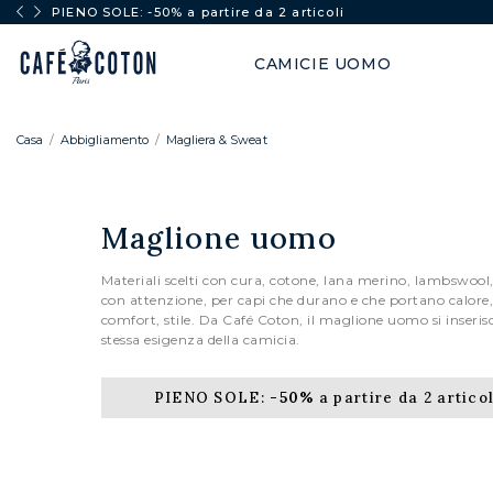
PIENO SOLE: -50% a partire da 2 articoli
CAMICIE UOMO
Casa
Abbigliamento
Magliera & Sweat
Maglione uomo
Materiali scelti con cura, cotone, lana merino, lambswool,
con attenzione, per capi che durano e che portano calore
comfort, stile. Da Café Coton, il maglione uomo si inserisc
stessa esigenza della camicia.
PIENO SOLE:
-50%
a partire da 2 articol