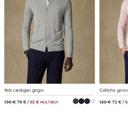
S
M
L
XL
XXL
S
Nils cardigan grigio
Colletto giroc
+2
130 €
78 €
/ 65 €
120 €
72 €
/ 
MULTIBUY