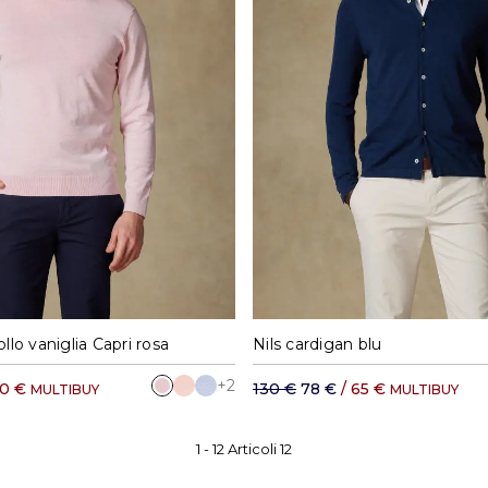
M
L
XL
XXL
S
M
L
XL
ollo vaniglia Capri rosa
Nils cardigan blu
+2
60 €
130 €
78 €
/ 65 €
MULTIBUY
MULTIBUY
1 -
12
Articoli
12