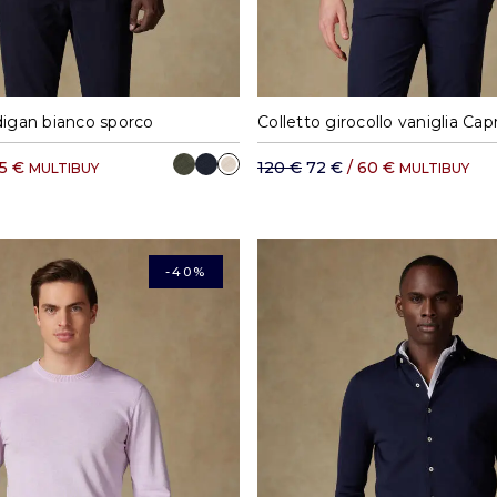
M
L
XL
XXL
S
M
L
XL
digan bianco sporco
Colletto girocollo vaniglia Capr
65 €
120 €
72 €
/ 60 €
MULTIBUY
MULTIBUY
-40%