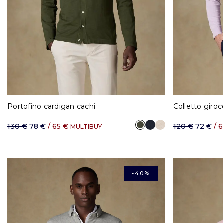
S
M
L
XL
XXL
S
Portofino cardigan cachi
Colletto giroc
130 €
78 €
/ 65 €
120 €
72 €
/ 
MULTIBUY
-40%