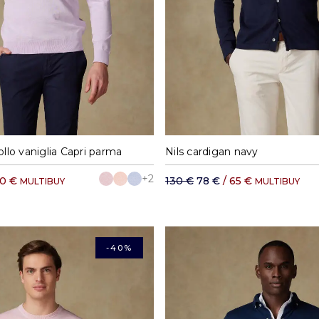
M
L
XL
XXL
S
M
L
XL
ollo vaniglia Capri parma
Nils cardigan navy
+2
60 €
130 €
78 €
/ 65 €
MULTIBUY
MULTIBUY
-40%