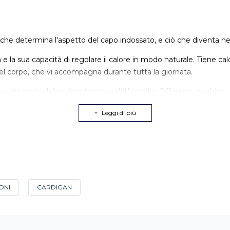
ò che determina l'aspetto del capo indossato, e ciò che diventa n
e la sua capacità di regolare il calore in modo naturale. Tiene ca
el corpo, che vi accompagna durante tutta la giornata.
sa, ottenuta dalla prima tosatura dell'agnello. Offre una morbid
to, stagione dopo stagione.
Leggi di più
ellenza. Più leggero, più traspirante, accompagna le giornate in 
formata all'esigenza tessile. Da Café Coton, la stessa attenzione ri
e maglione scegliere
ONI
CARDIGAN
look. Si sceglie il collo giusto, per l'occasione giusta.
cui collo spunta leggermente, e si infila facilmente sotto una giacca