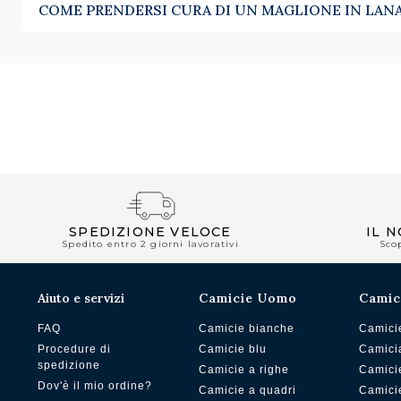
COME PRENDERSI CURA DI UN MAGLIONE IN LAN
SPEDIZIONE VELOCE
IL 
Spedito entro 2 giorni lavorativi
Sco
Aiuto e servizi
Camicie Uomo
Camic
FAQ
Camicie bianche
Camici
Procedure di
Camicie blu
Camici
spedizione
Camicie a righe
Camici
Dov'è il mio ordine?
Camicie a quadri
Camici