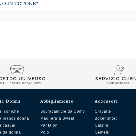
A O IN COTONE?
NOSTRO UNIVERSO
SERVIZIO CLIE
pri il nostro know-how
Contattateci
ie Donna
Abbigliamento
Accessori
e iconiche
Sovracamicie da Uomo
Cravatte
a bianca donna
Magliera & Sweat
Boxer short
e casual
Pantaloni
Calzini
e da donna
Polo
Gemelli