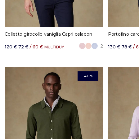
S
M
L
XL
XXL
S
Colletto girocollo vaniglia Capri celadon
Portofino car
+2
120 €
72 €
/ 60 €
130 €
78 €
/ 
MULTIBUY
-40%