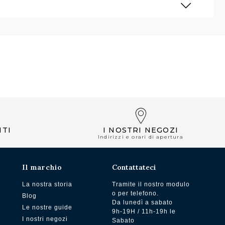
NTI
I NOSTRI NEGOZI
Indirizzi e orari di apertura
Il marchio
Contattateci
La nostra storia
Tramite il nostro modulo
o per telefono.
Blog
Da lunedì a sabato
Le nostre guide
9h-19H / 11h-19h le
I nostri negozi
Sabato