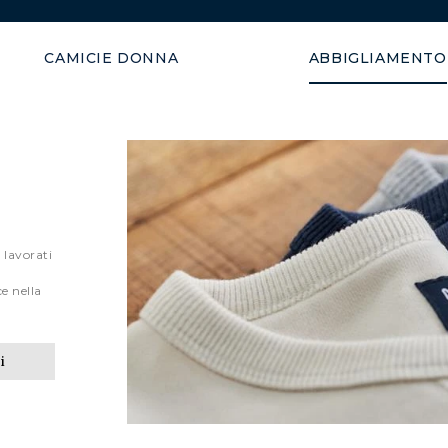
Spedizione garantita in 48 o
CAMICIE DONNA
ABBIGLIAMENTO
 lavorati
,
e nella
i
CARDIGANS