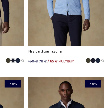
XXL
S
M
L
XL
XXL
Nils cardigan azurra
+2
+2
130 €
78 €
/ 65 €
MULTIBUY
-40%
-40%