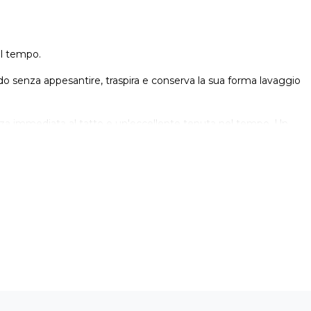
el tempo.
ldo senza appesantire, traspira e conserva la sua forma lavaggio
ezza immediata al tatto e un'eccellente tenuta nel tempo. Un
cui la lana sarebbe eccessiva.
servata alla camicia si applica al maglione: nel taglio, nelle
. È un capo che si sceglie senza porsi domande, per l'ufficio