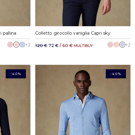
XXL
S
M
L
XL
XXL
i pallina
Colletto girocollo vaniglia Capri sky
+2
+2
120 €
72 €
/ 60 €
MULTIBUY
-40%
-40%