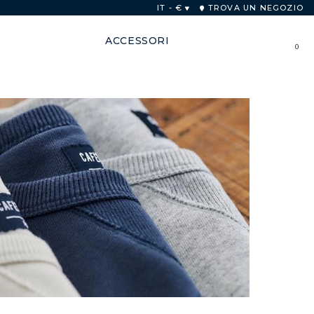
re
IT - €
TROVA UN NEGOZIO
ACCESSORI
0