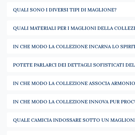
come per il weekend.
QUALI SONO I DIVERSI TIPI DI MAGLIONE?
Lo scollo a V è pensato per essere sovrapposto. Indossato sopra 
struttura una silhouette senza appesantirla.
QUALI MATERIALI PER I MAGLIONI DELLA COLLEZ
Il
dolcevita uomo
si impone non appena le temperature scendon
Per chi preferisce un'apertura, i nostri
maglioni con zip uomo
f
IN CHE MODO LA COLLEZIONE INCARNA LO SPIRI
Il maglione trova naturalmente il suo posto in un guardaroba co
contempo il calore necessario quando le temperature scendono. 
POTETE PARLARCI DEI DETTAGLI SOFISTICATI DE
fine non è il capo con cui viene abbinato, ma l'equilibrio che cr
Ogni inverno, le nostre collezioni si declinano in una palette di 
IN CHE MODO LA COLLEZIONE ASSOCIA ARMONI
sono tutte tonalità facili da abbinare, che attraversano le sta
tendenze.
IN CHE MODO LA COLLEZIONE INNOVA PUR PRO
QUALE CAMICIA INDOSSARE SOTTO UN MAGLION