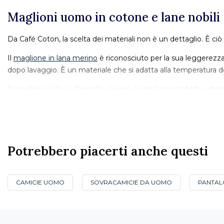
Maglioni uomo in cotone e lane nobili
Da Café Coton, la scelta dei materiali non è un dettaglio. È ci
Il
maglione in lana merino
è riconosciuto per la sua leggerezza 
dopo lavaggio. È un materiale che si adatta alla temperatura d
Il
maglione in lana d'agnello
, invece, è una lana morbida e den
maglione in lambswool conserva la sua struttura e il suo aspet
Il maglione in cotone uomo è il capo di mezza stagione per ecc
Questa eredità nella scelta dei materiali è quella di una maison 
Potrebbero piacerti anche questi
finiture e nella durata dei capi.
Girocollo, scollo a V o dolcevita: qual
CAMICIE UOMO
SOVRACAMICIE DA UOMO
PANTAL
Il collo è spesso ciò che determina il posto di un maglione in un 
Il girocollo è il più versatile. Si indossa sopra una camicia il 