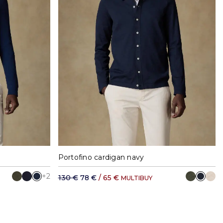
XXL
S
M
L
XL
XXL
Portofino cardigan navy
+2
130 €
78 €
/ 65 €
MULTIBUY