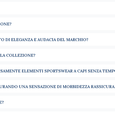
una camicia classica, lascia intravedere il collo e la cravatta. È
IONE?
o. Copre, protegge e dà carattere a un look semplice. Indossato
ull zip e half zip offrono un'alternativa pratica, facile da modulare
TO DI ELEGANZA E AUDACIA DEL MARCHIO?
struito intorno alla camicia. Indossato sopra una popeline, un tw
Con un jeans o un pantalone in flanella, accompagna sia le giorn
LLA COLLEZIONE?
ea nella silhouette.
colori pensata per integrarsi naturalmente nel guardaroba maschile. 
OSAMENTE ELEMENTI SPORTSWEAR A CAPI SENZA TEMP
gioni senza perdere la loro coerenza. Colori scelti per accompagna
CURANDO UNA SENSAZIONE DI MORBIDEZZA RASSICUR
E?