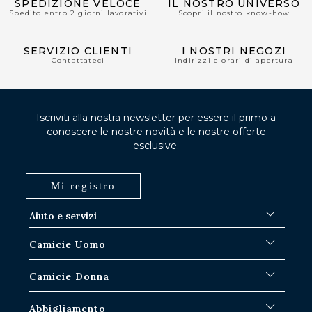
SPEDIZIONE VELOCE
IL NOSTRO UNIVERSO
Spedito entro 2 giorni lavorativi
Scopri il nostro know-how
SERVIZIO CLIENTI
I NOSTRI NEGOZI
Contattateci
Indirizzi e orari di apertura
Iscriviti alla nostra newsletter per essere il primo a
conoscere le nostre novità e le nostre offerte
esclusive.
Mi registro
Aiuto e servizi
FAQ
Camicie Uomo
Procedure di spedizione
Dov'è il mio ordine?
Camicie bianche
Camicie Donna
Scambio nei negozi di Parigi-IDF
Camicie blu
Restituzione e rimborso
Camicie a righe
Camicie iconiche
Abbigliamento