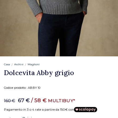
Casa
Archivi
Maglioni
Dolcevita Abby grigio
Codice prodotto :
ABBY 10
67 €
/ 58 €
MULTIBUY*
160 €
Pagamento in 3 o 4 rate a partire da 150€ con