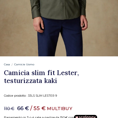
Casa
Camicie Uomo
Camicia slim fit Lester,
testurizzata kaki
Codice prodotto :
33LS SLIM LESTER 9
66 €
/ 55 €
MULTIBUY
110 €
Pagamento in 3 o 4 rate a partire da 150€ con