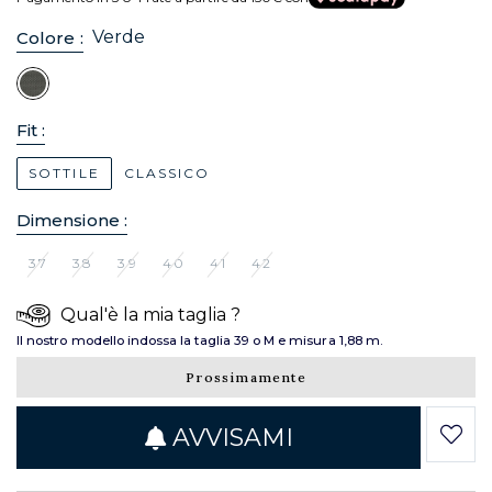
Verde
Colore :
Fit :
SOTTILE
CLASSICO
Dimensione :
37
38
39
40
41
42
Qual'è la mia taglia ?
Il nostro modello indossa la taglia 39 o M e misura 1,88 m.
Prossimamente
AVVISAMI