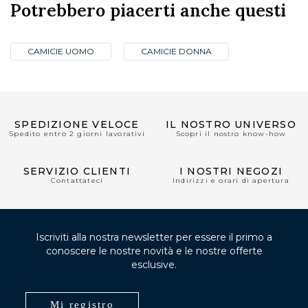
Potrebbero piacerti anche questi
CAMICIE UOMO
CAMICIE DONNA
SPEDIZIONE VELOCE
IL NOSTRO UNIVERSO
Spedito entro 2 giorni lavorativi
Scopri il nostro know-how
SERVIZIO CLIENTI
I NOSTRI NEGOZI
Contattateci
Indirizzi e orari di apertura
Iscriviti alla nostra newsletter per essere il primo a
conoscere le nostre novità e le nostre offerte
esclusive.
Mi registro