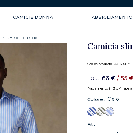
Spedizione gratuita nell'Uni
CAMICIE DONNA
ABBIGLIAMENTO
im fit Herb a righe celesti
Camicia slim
Codice prodotto :
33LS SLIM 
66 €
/ 55 
110 €
Pagamento in 3 o 4 rate a 
Cielo
Colore :
Fit :