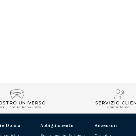
NOSTRO UNIVERSO
SERVIZIO CLIE
pri il nostro know-how
Contattateci
ie Donna
Abbigliamento
Accessori
e iconiche
Sovracamicie da Uomo
Cravatte