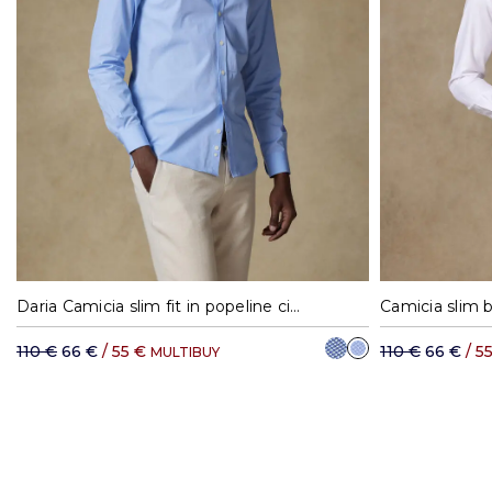
S
M
L
XL
37
3
Daria Camicia slim fit in popeline cielo - Colletto abbottonato
Camicia slim b
110 €
66 €
/ 55 €
110 €
66 €
/ 5
MULTIBUY