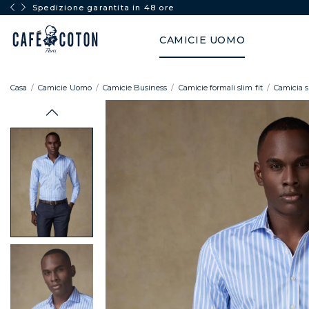
Spedizione garantita in 48 ore
CAMICIE UOMO
Casa
Camicie Uomo
Camicie Business
Camicie formali slim fit
Camicia sl