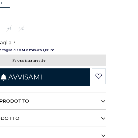
ILE
41
42
aglia ?
a taglia 39 o M e misura 1,88 m.
Prossimamente
AVVISAMI
L PRODOTTO
un look deciso e uno spirito autentico.
a dal tessuto chevron che mette in
RODOTTO
del cielo con un sottile rilievo. Il
 distinguersi con audacia…