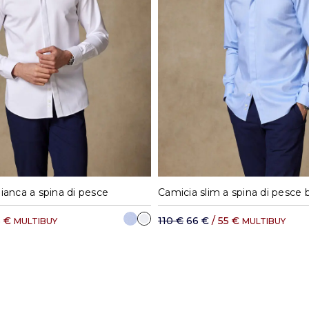
8
39
40
41
42
37
38
39
40
ianca a spina di pesce
5 €
110 €
66 €
/ 55 €
MULTIBUY
MULTIBUY