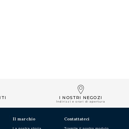
NTI
I NOSTRI NEGOZI
Indirizzi e orari di apertura
Il marchio
Contattateci
La nostra storia
Tramite il nostro modulo