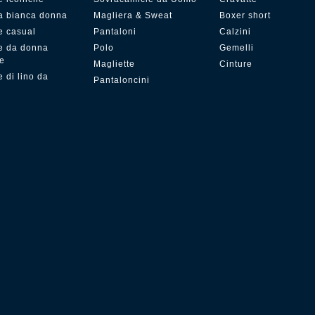
a bianca donna
Magliera & Sweat
Boxer short
e casual
Pantaloni
Calzini
e da donna
Polo
Gemelli
ze
Magliette
Cinture
 di lino da
Pantaloncini