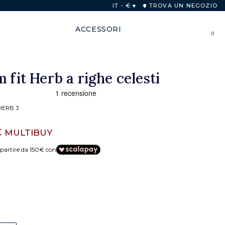
one Europea per acquisti superiori a 250€.
IT - €
TROVA UN NEGOZIO
ACCESSORI
0
 fit Herb a righe celesti
HERB 3
€
MULTIBUY
partire da 150€ con