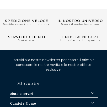
SPEDIZIONE VELOCE
IL NOSTRO UNIVERSO
Spedito entro 2 giorni lavorativi
Scopri il nostro know-how
SERVIZIO CLIENTI
I NOSTRI NEGOZI
Contattateci
Indirizzi e orari di apertura
Iscriviti alla nostra newsletter per essere il primo a
conoscere le nostre novità e le nostre offerte
esclusive.
Mi registro
Aiuto e servizi
FAQ
Camicie Uomo
Procedure di spedizione