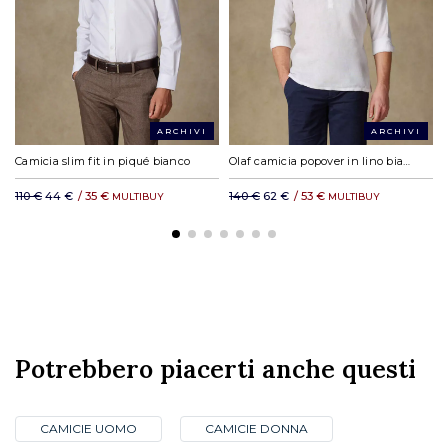
DHL Express in Europa: a partire da 19,23 €
*Si applicano costi di servizio.
DHL resto del mondo: a partire da 35,11 €
ARCHIVI
ARCHIVI
Camicia slim fit in piqué bianco
Olaf camicia popover in lino bianco
110 €
44 €
/
35 €
140 €
62 €
/
53 €
MULTIBUY
MULTIBUY
Potrebbero piacerti anche questi
CAMICIE UOMO
CAMICIE DONNA