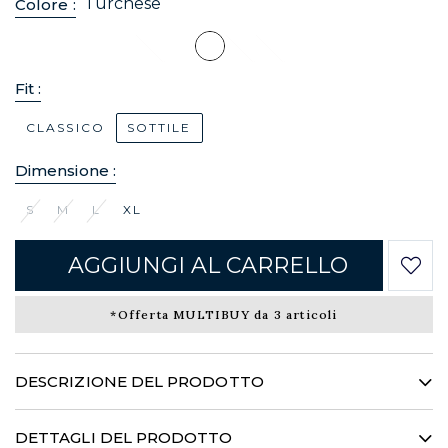
Turchese
Colore :
Fit :
CLASSICO
SOTTILE
Dimensione :
S
M
L
XL
AGGIUNGI AL CARRELLO
*Offerta MULTIBUY da 3 articoli
DESCRIZIONE DEL PRODOTTO
Un'ode alla leggerezza... Realizzata con una trama in voile di
cotone di incomparabile fluidità e morbidezza, questa
DETTAGLI DEL PRODOTTO