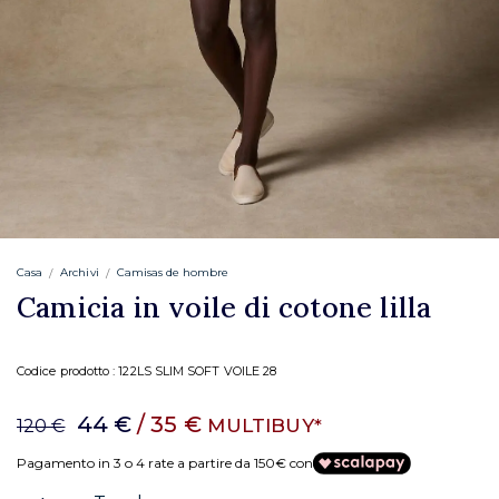
Casa
Archivi
Camisas de hombre
Camicia in voile di cotone lilla
Codice prodotto :
122LS SLIM SOFT VOILE 28
44 €
/ 35 €
MULTIBUY*
120 €
Pagamento in 3 o 4 rate a partire da 150€ con