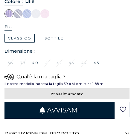
Lilla
Colore :
Fit :
CLASSICO
SOTTILE
Dimensione :
38
39
40
41
42
43
44
45
Qual'è la mia taglia ?
Il nostro modello indossa la taglia 39 o M e misura 1,88 m.
Prossimamente
AVVISAMI
DESCRIZIONE DEL PRODOTTO