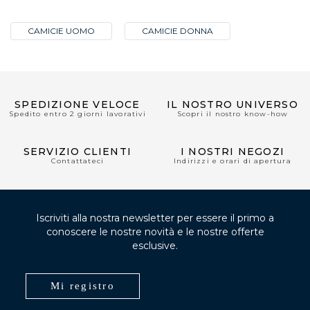
CAMICIE UOMO
CAMICIE DONNA
SPEDIZIONE VELOCE
IL NOSTRO UNIVERSO
Spedito entro 2 giorni lavorativi
Scopri il nostro know-how
SERVIZIO CLIENTI
I NOSTRI NEGOZI
Contattateci
Indirizzi e orari di apertura
Iscriviti alla nostra newsletter per essere il primo a
conoscere le nostre novità e le nostre offerte
esclusive.
Mi registro