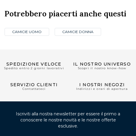
Potrebbero piacerti anche questi
CAMICIE UOMO
CAMICIE DONNA
SPEDIZIONE VELOCE
IL NOSTRO UNIVERSO
Spedito entro 2 giorni lavorativi
Scopri il nostro know-how
SERVIZIO CLIENTI
I NOSTRI NEGOZI
Contattateci
Indirizzi e orari di apertura
Iscriviti alla nostra newsletter per essere il primo a
conoscere le nostre novità e le nostre offerte
esclusive.