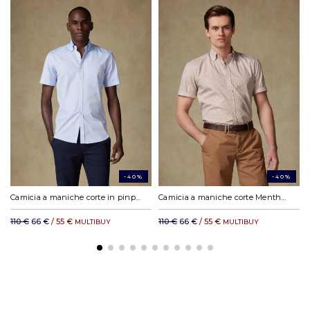
CONSEGNA
Mondail relay nella Francia metropolitana: 4,50 €
Colissimo consegna a domicilio nella Francia metropolitana: 10,50 €
Chonopost Express a domicilio nella Francia metropolitana: 16,04 €
Mondial Relay in Europa : a partire da 6,33 €
Paga in 3 o 4* rate a partire da 150€ con
Chronopost a domicilio nell'area Schengen: 12.65 €
DHL Express in Europa: a partire da 19,23 €
*Si applicano costi di servizio.
DHL resto del mondo: a partire da 35,11 €
-40%
-40%
Camicia a maniche corte in pinpoint celeste - Colletto button-down
Camicia a maniche corte Menthon a righe havana - Colletto button-down
110 €
66 €
/ 55 €
110 €
66 €
/ 55 €
MULTIBUY
MULTIBUY