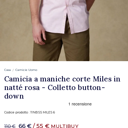
Casa
Camicie Uomo
Camicia a maniche corte Miles in
natté rosa - Colletto button-
down
Codice prodotto :
11NBSS MILES 6
66 €
/ 55 €
MULTIBUY
110 €