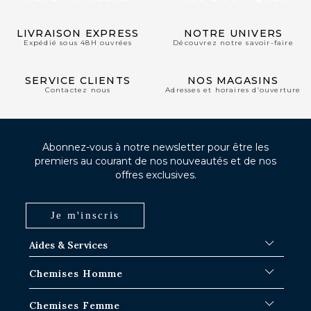
LIVRAISON EXPRESS
NOTRE UNIVERS
Expédié sous 48H ouvrées
Découvrez notre savoir-faire
SERVICE CLIENTS
NOS MAGASINS
Contactez nous
Adresses et horaires d’ouverture
Abonnez-vous à notre newsletter pour être les
premiers au courant de nos nouveautés et de nos
offres exclusives.
Je m'inscris
Aides & Services
FAQ
Chemises Homme
Délais d'expédition
Où en est ma commande ?
Chemises Blanches
Chemises Femme
Échange dans les boutiques Paris-IDF
Chemises Bleues